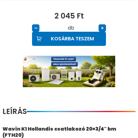
2 045
Ft
db
–
+
KOSÁRBA TESZEM
LEÍRÁS
Wavin K1 Hollandis csatlakozó 20×3/4″ bm
(FTH20)