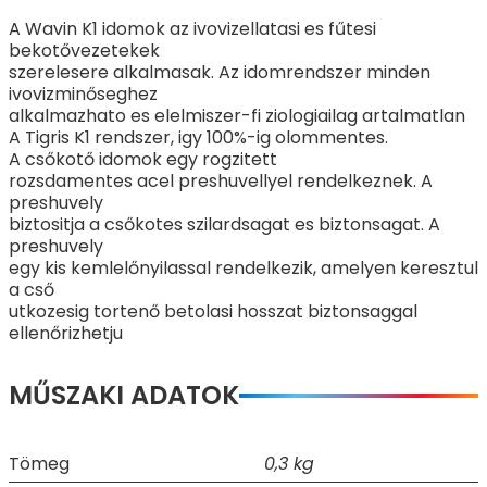
A Wavin K1 idomok az ivovizellatasi es fűtesi
bekotővezetekek
szerelesere alkalmasak. Az idomrendszer minden
ivovizminőseghez
alkalmazhato es elelmiszer-fi ziologiailag artalmatlan
A Tigris K1 rendszer, igy 100%-ig olommentes.
A csőkotő idomok egy rogzitett
rozsdamentes acel preshuvellyel rendelkeznek. A
preshuvely
biztositja a csőkotes szilardsagat es biztonsagat. A
preshuvely
egy kis kemlelőnyilassal rendelkezik, amelyen keresztul
a cső
utkozesig tortenő betolasi hosszat biztonsaggal
ellenőrizhetju
MŰSZAKI ADATOK
Tömeg
0,3 kg