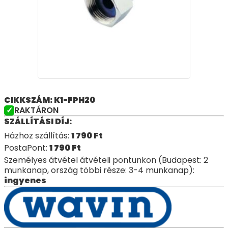
CIKKSZÁM: K1-FPH20
RAKTÁRON
SZÁLLÍTÁSI DÍJ:
Házhoz szállítás:
1 790
Ft
PostaPont:
1 790
Ft
Személyes átvétel átvételi pontunkon (Budapest: 2
munkanap, ország többi része: 3-4 munkanap):
ingyenes