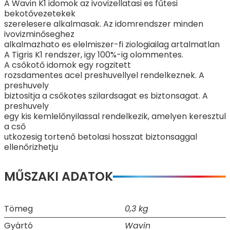
A Wavin K1 idomok az ivovizellatasi es fűtesi
bekotővezetekek
szerelesere alkalmasak. Az idomrendszer minden
ivovizminőseghez
alkalmazhato es elelmiszer-fi ziologiailag artalmatlan
A Tigris K1 rendszer, igy 100%-ig olommentes.
A csőkotő idomok egy rogzitett
rozsdamentes acel preshuvellyel rendelkeznek. A
preshuvely
biztositja a csőkotes szilardsagat es biztonsagat. A
preshuvely
egy kis kemlelőnyilassal rendelkezik, amelyen keresztul
a cső
utkozesig tortenő betolasi hosszat biztonsaggal
ellenőrizhetju
MŰSZAKI ADATOK
Tömeg
0,3 kg
Gyártó
Wavin