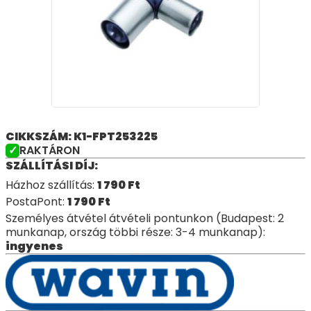
CIKKSZÁM: K1-FPT253225
RAKTÁRON
SZÁLLÍTÁSI DÍJ:
Házhoz szállítás:
1 790
Ft
PostaPont:
1 790
Ft
Személyes átvétel átvételi pontunkon (Budapest: 2
munkanap, ország többi része: 3-4 munkanap):
ingyenes