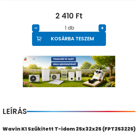
2 410
Ft
db
–
+
KOSÁRBA TESZEM
LEÍRÁS
Wavin K1 Szűkitett T-idom 25x32x25 (FPT253225)