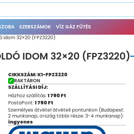
ŐSZOBA
SZERSZÁMOK
VÍZ GÁZ FŰTÉS
dó idom 32×20 (FPZ3220)
OLDÓ IDOM 32×20 (FPZ3220)
CIKKSZÁM: K1-FPZ3220
RAKTÁRON
SZÁLLÍTÁSI DÍJ:
Házhoz szállítás:
1 790
Ft
PostaPont:
1 790
Ft
Személyes átvétel átvételi pontunkon (Budapest:
2 munkanap, ország többi része: 3-4 munkanap):
ingyenes