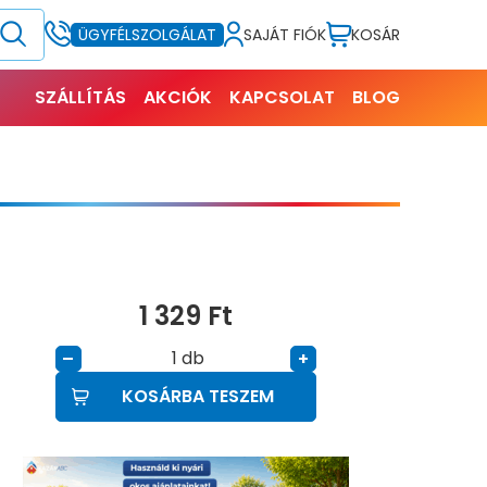
SAJÁT FIÓK
KOSÁR
ÜGYFÉLSZOLGÁLAT
SZÁLLÍTÁS
AKCIÓK
KAPCSOLAT
BLOG
1 329
Ft
db
–
+
KOSÁRBA TESZEM