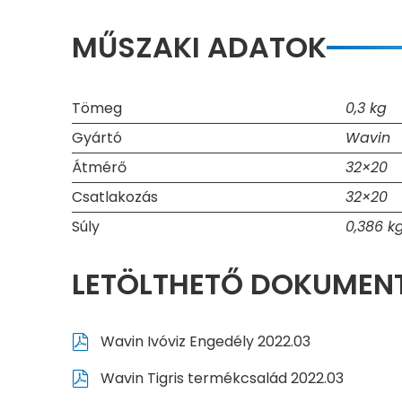
MŰSZAKI ADATOK
Tömeg
0,3 kg
Gyártó
Wavin
Átmérő
32×20
Csatlakozás
32×20
Súly
0,386 k
LETÖLTHETŐ DOKUME
Wavin Ivóviz Engedély 2022.03
Wavin Tigris termékcsalád 2022.03