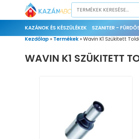
KAZÁNOK ÉS KÉSZÜLÉKEK
SZANITER - FÜRD
Kezdőlap
»
Termékek
»
Wavin K1 Szükitett Tol
WAVIN K1 SZÜKITETT T