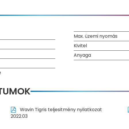
Max. üzemi nyomás
Kivitel
Anyaga
g
NTUMOK
Wavin Tigris teljesitmény nyilatkozat
2022.03