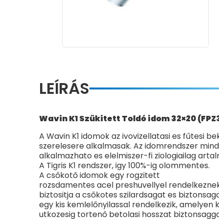
LEÍRÁS
Wavin K1 Szükitett Toldó idom 32×20 (FPZ
A Wavin K1 idomok az ivovizellatasi es fűtesi 
szerelesere alkalmasak. Az idomrendszer min
alkalmazhato es elelmiszer-fi ziologiailag arta
A Tigris K1 rendszer, igy 100%-ig olommentes.
A csőkotő idomok egy rogzitett
rozsdamentes acel preshuvellyel rendelkeznek
biztositja a csőkotes szilardsagat es biztonsag
egy kis kemlelőnyilassal rendelkezik, amelyen 
utkozesig tortenő betolasi hosszat biztonsaggal