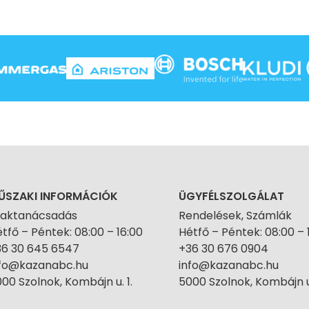
ŰSZAKI INFORMÁCIÓK
ÜGYFÉLSZOLGÁLAT
zaktanácsadás
Rendelések, Számlák
tfő – Péntek: 08:00 – 16:00
Hétfő – Péntek: 08:00 – 
36 30 645 6547
+36 30 676 0904
nfo@kazanabc.hu
info@kazanabc.hu
00 Szolnok, Kombájn u. 1.
5000 Szolnok, Kombájn u.