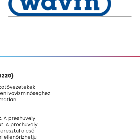
3220)
bekotővezetekek
den ivovizminőseghez
lmatlan
. A preshuvely
at. A preshuvely
keresztul a cső
 ellenőrizhetju