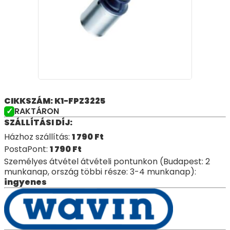
CIKKSZÁM: K1-FPZ3225
RAKTÁRON
SZÁLLÍTÁSI DÍJ:
Házhoz szállítás:
1 790
Ft
PostaPont:
1 790
Ft
Személyes átvétel átvételi pontunkon (Budapest: 2
munkanap, ország többi része: 3-4 munkanap):
ingyenes