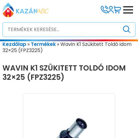
Kezdőlap
»
Termékek
»
Wavin K1 Szükitett Toldó idom
32×25 (FPZ3225)
WAVIN K1 SZÜKITETT TOLDÓ IDOM
32×25 (FPZ3225)