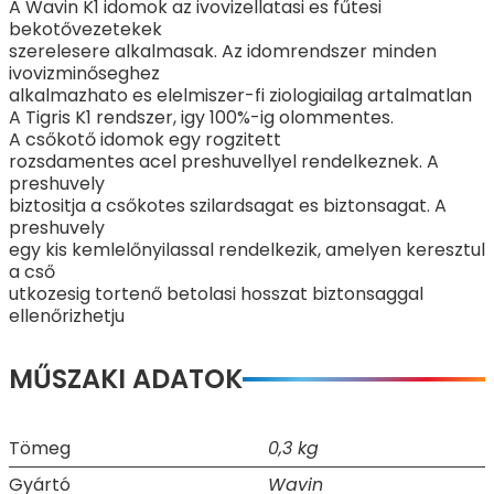
A Wavin K1 idomok az ivovizellatasi es fűtesi
bekotővezetekek
szerelesere alkalmasak. Az idomrendszer minden
ivovizminőseghez
alkalmazhato es elelmiszer-fi ziologiailag artalmatlan
A Tigris K1 rendszer, igy 100%-ig olommentes.
A csőkotő idomok egy rogzitett
rozsdamentes acel preshuvellyel rendelkeznek. A
preshuvely
biztositja a csőkotes szilardsagat es biztonsagat. A
preshuvely
egy kis kemlelőnyilassal rendelkezik, amelyen keresztul
a cső
utkozesig tortenő betolasi hosszat biztonsaggal
ellenőrizhetju
MŰSZAKI ADATOK
Tömeg
0,3 kg
Gyártó
Wavin