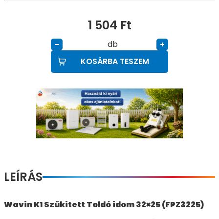
1 504
Ft
db
–
+
KOSÁRBA TESZEM
LEÍRÁS
Wavin K1 Szükitett Toldó idom 32×25 (FPZ3225)