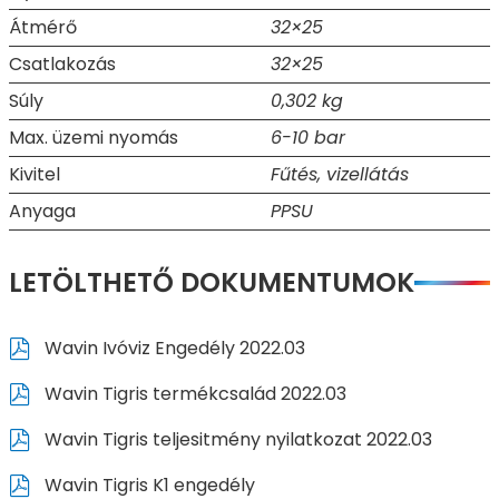
Átmérő
32×25
Csatlakozás
32×25
Súly
0,302 kg
Max. üzemi nyomás
6-10 bar
Kivitel
Fűtés, vizellátás
Anyaga
PPSU
LETÖLTHETŐ DOKUMENTUMOK
Wavin Ivóviz Engedély 2022.03
Wavin Tigris termékcsalád 2022.03
Wavin Tigris teljesitmény nyilatkozat 2022.03
Wavin Tigris K1 engedély