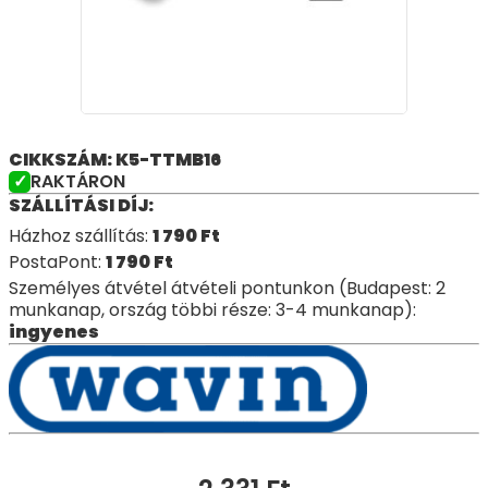
CIKKSZÁM: K5-TTMB16
RAKTÁRON
SZÁLLÍTÁSI DÍJ:
Házhoz szállítás:
1 790
Ft
PostaPont:
1 790
Ft
Személyes átvétel átvételi pontunkon (Budapest: 2
munkanap, ország többi része: 3-4 munkanap):
ingyenes