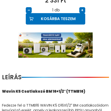
2 331
Ft
db
–
+
KOSÁRBA TESZEM
LEÍRÁS
Wavin K5 Csatlakozó BM 16×1/2″ (TTMB16)
Fedezze fel a TTMB16 WAVIN K5 D16X1/2″ BM csatlakozóidom
lenyűgöző erejét, amely a legkorszerűbb PPSU anyagból