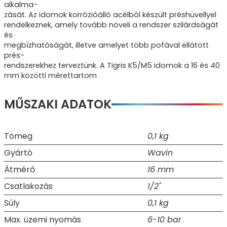
alkalma-
zását. Az idomok korrózióálló acélból készült préshüvellyel
rendelkeznek, amely tovább növeli a rendszer szilárdságát
és
megbízhatóságát, illetve amelyet több pofával ellátott
prés-
rendszerekhez terveztünk. A Tigris K5/M5 idomok a 16 és 40
mm közötti mérettartom
MŰSZAKI ADATOK
Tömeg
0,1 kg
Gyártó
Wavin
Átmérő
16 mm
Csatlakozás
1/2"
Súly
0,1 kg
Max. üzemi nyomás
6-10 bar