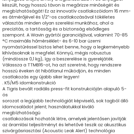
készült, hogy hosszú távon is megőrizze minőségét és
megbízhatóságát! Ez az innovatív csatlakozóidom 16 mm-
es átmérőjével és 1/2″-os csatlakozásával tökéletes
választás minden olyan szerelési munkához, ahol a
precizitás, a tartósság és a biztonság elsődleges
szempont. A Wavin gyártói garanciájával, valamint 70-85
°C maximális hőmérséklet- és 6-10 bar üzemi
nyomástűréssel biztos lehet benne, hogy a legkeményebb
kihívásoknak is megfelel. Könnyű, mégis robusztus
(mindössze 0,1 kg), így a beszerelése is gyerekjáték.
Válassza a TTMB16-ot, ha azt szeretné, hogy rendszere
hosszú éveken át hibátlanul működjön, és minden
csatlakozás egy újabb siker legyen!
. K5/M5 idomkonstrukció
A Tigris bevált radiális press-fit konstrukcióján alapuló 5-
ös
sorozat a legújabb technológiát képviselő, sok tagból álló
idomcsaládot jelent; használatukkal kiváló
megbízhatóságú
csatlakozások hozhatók létre, amelyek jelentősen javítják
az áramlási teljesítményt és lehetővé teszik az akusztikus
szivárgásriasztási (Acoustic Leak Alert) technológia