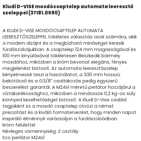
Kludi D-VISE mosdócsaptelep automata leeresztő
szeleppel (37181.0590)
A KLUDI D-VISE MOSDÓCSAPTELEP AUTOMATA
LEERESZTŐSZELEPPEL tökéletes választás azok számára, akik
a modern dizájnt és a megbízható minőséget keresik
fürdőszobájukban. A csaptelep 124 mm magasságával és
100 mm kinyúlásával tökéletesen illeszkedik bármely
mosdóhoz, miközben a króm bevonat elegáns, fényes
megjelenést biztosít. Az automata leeresztőszelep
kényelmessé teszi a használatot, a 330 mm hosszú
bekötőcső és a G3/8″ csatlakozás pedig egyszerű
beszerelést garantál. A M24x1 méretű perlátor hozzájárul a
víztakarékossághoz, miközben a mindössze 0,2 kg-os súly
könnyed kezelhetőséget biztosít. A Kludi D-Vise család
tagjaként ez a mosdó csaptelep ötvözi a német
precizitást és a kiváló formatervezést, hogy minden napot
inspiráló élménnyé varázsoljon a fürdőszobádban.
króm felülettel
Névleges vízmennyiség: Z osztály
Eco perlátor M24x1