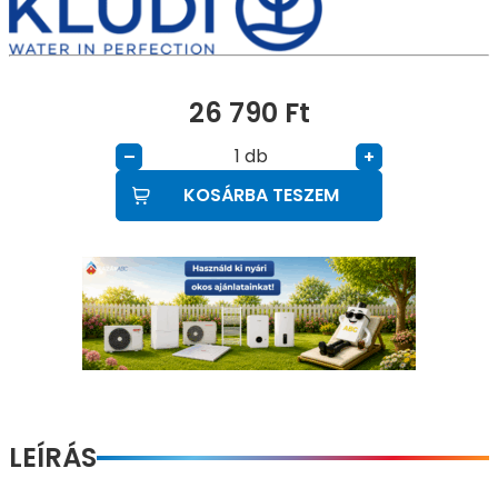
26 790
Ft
db
–
+
KOSÁRBA TESZEM
LEÍRÁS