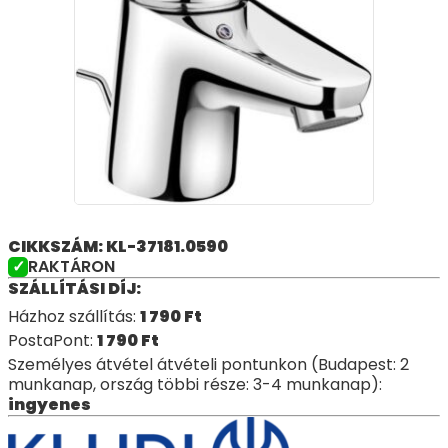
CIKKSZÁM: KL-37181.0590
RAKTÁRON
SZÁLLÍTÁSI DÍJ:
Házhoz szállítás:
1 790
Ft
PostaPont:
1 790
Ft
Személyes átvétel átvételi pontunkon (Budapest: 2
munkanap, ország többi része: 3-4 munkanap):
ingyenes