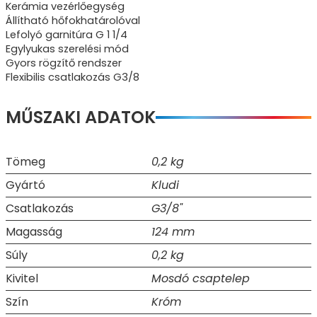
Kerámia vezérlőegység
Állítható hőfokhatárolóval
Lefolyó garnitúra G 1 1/4
Egylyukas szerelési mód
Gyors rögzítő rendszer
Flexibilis csatlakozás G3/8
MŰSZAKI ADATOK
Tömeg
0,2 kg
Gyártó
Kludi
Csatlakozás
G3/8"
Magasság
124 mm
Súly
0,2 kg
Kivitel
Mosdó csaptelep
Szín
Króm