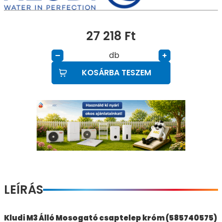
27 218
Ft
db
–
+
KOSÁRBA TESZEM
LEÍRÁS
Kludi M3 Álló Mosogató csaptelep króm (585740575)