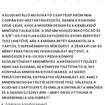
A KLUDI M3 ÁLLÓ MOSOGATÓ CSAPTELEP KRÓM NEM
CSUPÁN EGY HÁZTARTÁSI ESZKÖZ, HANEM A KONYHÁD
SZÍVE-LELKE, AHOL A MODERN DESIGN ÉS A KIEMELKEDŐ
MINŐSÉG TALÁLKOZIK. A 350 MM HOSSZÚ BEKÖTŐCSŐ ÉS
A 3/8″-OS CSATLAKOZÁS EGYSZERŰ ÉS GYORS BEÉPÍTÉST
TESZ LEHETŐVÉ, MÍG A KERÁMIA BETÉT GARANTÁLJA A
TARTÓS, CSEPEGÉSMENTES MŰKÖDÉST. A 28X6X41 CM-ES
MÉRET PRAKTIKUS HELYKIHASZNÁLÁST BIZTOSÍT, A
MINDÖSSZE 2 KG-OS SÚLY PEDIG KÖNNYŰ
KEZELHETŐSÉGET EREDMÉNYEZ. A KRÓMOZOTT FELÜLET
NEMCSAK ELEGÁNS, DE KÖNNYEN TISZTÍTHATÓ IS, ÍGY
KONYHÁJA MINDIG RAGYOGÓ MARAD. AZ M24X1
PERLÁTOR FINOM, EGYENLETES VÍZÁRAMLÁST AD, AMELY
MINDEN MOSOGATÁST ÉLVEZETESSÉ TESZ. VÁLASSZA A
KLUDI M3 CSAPTELEPET, ÉS EMELJE KONYHÁJÁT A MINŐSÉG
ÉS A DESIGN ÚJ SZINTJÉRE – MERT ÖN ÉS OTTHONA IS
MEGÉRDEMLI A LEGJOBBAT!
Egykaros konyhai keverő