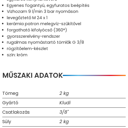
Egyenes fogantyú, egyfuratos beépítés
Vizhozam 9 l/min 3 bar nyomáson
levegőztető M 24 x 1
kerámia patron melegvíz-szűkítővel
forgatható kifolyócső (360°)
gyorsszerelvény-rendszer
rugalmas nyomástartó tömlők G 3/8
rögzítőelem-készlet
szín: króm
MŰSZAKI ADATOK
Tömeg
2 kg
Gyártó
Kludi
Csatlakozás
3/8"
Súly
2 kg