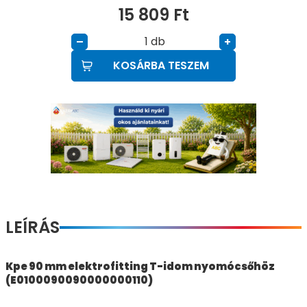
15 809
Ft
db
–
+
KOSÁRBA TESZEM
LEÍRÁS
Kpe 90 mm elektrofitting T-idom nyomócsőhöz
(E0100090090000000110)