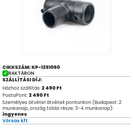
CIKKSZÁM: KP-1251050
RAKTÁRON
SZÁLLÍTÁSI DÍJ:
Házhoz szállítás:
2 490
Ft
PostaPont:
2 490
Ft
Személyes átvétel átvételi pontunkon (Budapest: 2
munkanap, ország többi része: 3-4 munkanap):
ingyenes
Vörsas kft