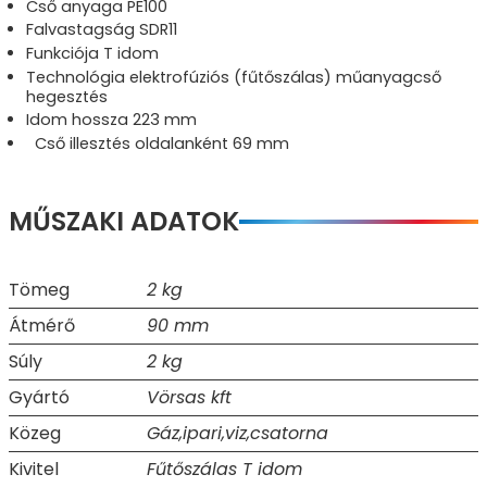
Cső anyaga PE100
Falvastagság SDR11
Funkciója T idom
Technológia elektrofúziós (fűtőszálas) műanyagcső
hegesztés
Idom hossza 223 mm
Cső illesztés oldalanként 69 mm
MŰSZAKI ADATOK
Tömeg
2 kg
Átmérő
90 mm
Súly
2 kg
Gyártó
Vörsas kft
Közeg
Gáz,ipari,viz,csatorna
Kivitel
Fűtőszálas T idom