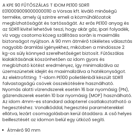
A KPE 90 FŰTŐSZÁLAS T IDOM PE100 SDR11
E0100090090000000110 a Vörsas kft. kiváló minőségű
terméke, amely új szintre emeli a közműhálózatok
megbízhatóságát és tartósságát. Az erős PE100 anyag és
az SDR11 kivitel lehetővé teszi, hogy akár gáz, ipari folyadék,
víz vagy csatorna közeg szállítása során is maximális
biztonságot nyújtson. A 90 mm átmérő tökéletes választás
nagyobb áramlási igényekhez, miközben a mindössze 2
kg-os súly könnyed szerelhetőséget biztosít. Fűtőszálas
kialakításának köszönhetően az idom gyors és
megbízható kötést eredményez, így minimalizálva az
üzemszünetek idejét és maximalizálva a hatékonyságot.
Az elektrofitting T-idom PE100 polietilénből készült SDR11
falvastagságú csövek összekötésére használható.
Nyomás alatti vízrendszerek esetén 16 bar nyomásig (PN),
gázrendszerek esetén 10 bar nyomásig (MOP) használható.
Az idom 4mm-es standard adapterrel csatlakoztatható a
hegesztéshez. Vonalkóddal, hegesztési paraméterekkel
ellátva, lezárt csomagolásban kerül átadásra. A cső helyes
beillesztését az idomon belül egy ütköző segíti.
Átmérő 90 mm