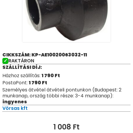
CIKKSZÁM: KP-AE10020063032-11
RAKTÁRON
SZÁLLÍTÁSI DÍJ:
Házhoz szállítás:
1 790
Ft
PostaPont:
1 790
Ft
Személyes átvétel átvételi pontunkon (Budapest: 2
munkanap, ország többi része: 3-4 munkanap):
ingyenes
Vörsas kft
1 008
Ft