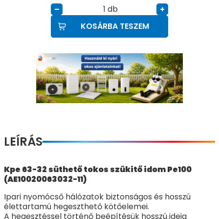
db
–
+
KOSÁRBA TESZEM
LEÍRÁS
Kpe 63-32 süthető tokos szükitő idom Pe100
(AE10020063032-11)
Ipari nyomócső hálózatok biztonságos és hosszú
élettartamú hegeszthető kötőelemei.
A hegesztéssel történő beépítésük hosszú ideig