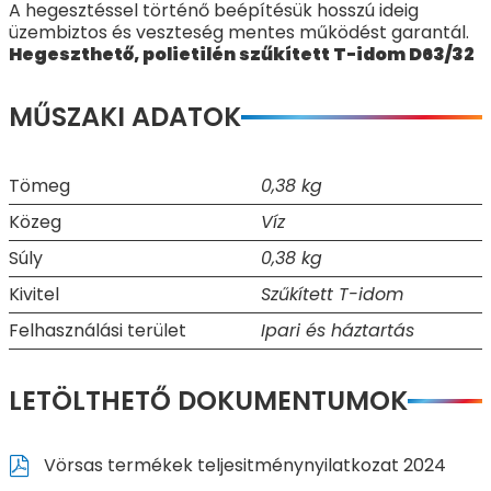
A hegesztéssel történő beépítésük hosszú ideig
üzembiztos és veszteség mentes működést garantál.
Hegeszthető, polietilén szűkített T-idom D63/32
MŰSZAKI ADATOK
Tömeg
0,38 kg
Közeg
Víz
Súly
0,38 kg
Kivitel
Szűkített T-idom
Felhasználási terület
Ipari és háztartás
LETÖLTHETŐ DOKUMENTUMOK
Vörsas termékek teljesitménynyilatkozat 2024