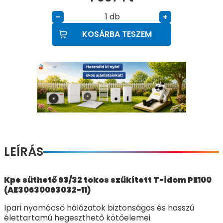
db
–
+
KOSÁRBA TESZEM
LEÍRÁS
Kpe süthető 63/32 tokos szűkített T-idom PE100
(AE30630063032-11)
Ipari nyomócső hálózatok biztonságos és hosszú
élettartamú hegeszthető kötőelemei.