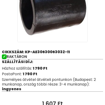
CIKKSZÁM: KP-AE30630063032-11
RAKTÁRON
SZÁLLÍTÁSI DÍJ:
Házhoz szállítás:
1 790
Ft
PostaPont:
1 790
Ft
Személyes átvétel átvételi pontunkon (Budapest: 2
munkanap, ország többi része: 3-4 munkanap):
ingyenes
1 607
Ft