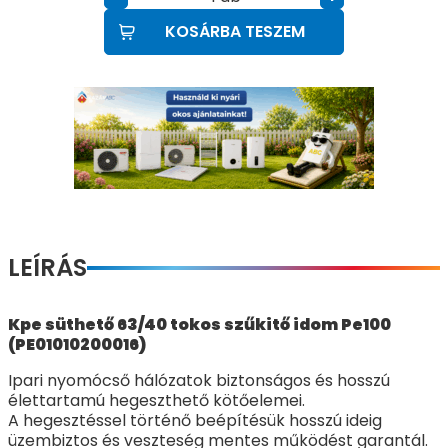
KOSÁRBA TESZEM
LEÍRÁS
Kpe süthető 63/40 tokos szűkitő idom Pe100
(PE01010200016)
Ipari nyomócső hálózatok biztonságos és hosszú
élettartamú hegeszthető kötőelemei.
A hegesztéssel történő beépítésük hosszú ideig
üzembiztos és veszteség mentes működést garantál.