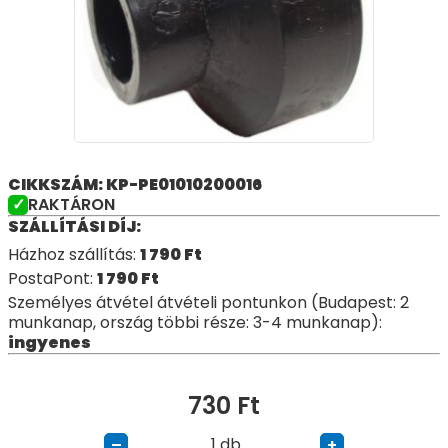
CIKKSZÁM: KP-PE01010200016
RAKTÁRON
SZÁLLÍTÁSI DÍJ:
Házhoz szállítás:
1 790
Ft
PostaPont:
1 790
Ft
Személyes átvétel átvételi pontunkon (Budapest: 2
munkanap, ország többi része: 3-4 munkanap):
ingyenes
730
Ft
db
–
+