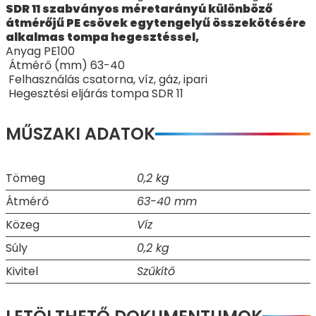
SDR 11 szabványos méretarányú különböző
átmérőjű PE csövek egytengelyű összekötésére
alkalmas tompa hegesztéssel,
Anyag PE100
Átmérő (mm) 63-40
Felhasználás csatorna, víz, gáz, ipari
Hegesztési eljárás tompa SDR 11
MŰSZAKI ADATOK
Tömeg
0,2 kg
Átmérő
63-40 mm
Közeg
Víz
Súly
0,2 kg
Kivitel
Szűkítő