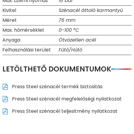
Max. üzemi nyomás
16 bar
Kivitel
Szénacél áttoló karmantyú
Méret
76 mm
Max. hőmérséklet
0-100 °C
Anyaga
Ötvözetlen acél
Felhasználási terület
Fűtő/Hűtő
LETÖLTHETŐ DOKUMENTUMOK
Press Steel szénacél termék biztositás
Press Steel szénacél megfelelőségi nyilatkozat
Press Steel szénacél teljesitmény nyilatkozat