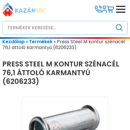
Kezdőlap
»
Termékek
»
Press Steel M kontur szénacél
76,1 áttoló karmantyú (6206233)
PRESS STEEL M KONTUR SZÉNACÉL
76,1 ÁTTOLÓ KARMANTYÚ
(6206233)