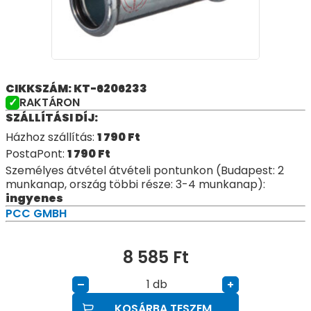
CIKKSZÁM: KT-6206233
RAKTÁRON
SZÁLLÍTÁSI DÍJ:
Házhoz szállítás:
1 790
Ft
PostaPont:
1 790
Ft
Személyes átvétel átvételi pontunkon (Budapest: 2
munkanap, ország többi része: 3-4 munkanap):
ingyenes
PCC GMBH
8 585
Ft
db
–
+
KOSÁRBA TESZEM