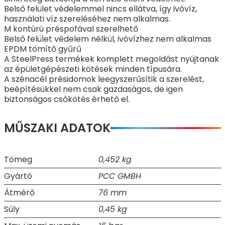
Belső felület védelemmel nincs ellátva, így ivóvíz,
használati víz szereléséhez nem alkalmas.
M kontúrú préspofával szerelhető
Belső felület védelem nélkül, ivóvízhez nem alkalmas
EPDM tömítő gyűrű
A SteelPress termékek komplett megoldást nyújtanak
az épületgépészeti kötések minden típusára.
A szénacél présidomok leegyszerűsítik a szerelést,
beépítésükkel nem csak gazdaságos, de igen
biztonságos csőkötés érhető el.
MŰSZAKI ADATOK
Tömeg
0,452 kg
Gyártó
PCC GMBH
Átmérő
76 mm
Súly
0,45 kg