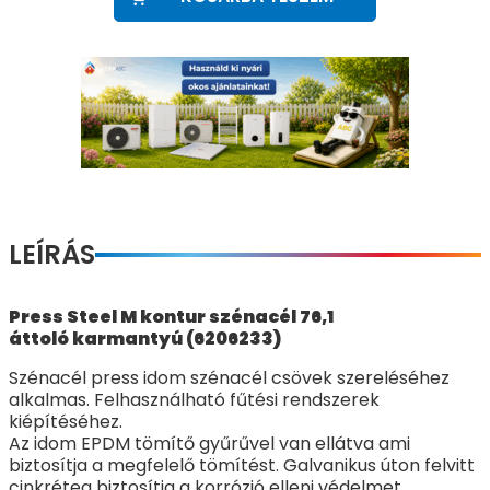
LEÍRÁS
Press Steel M kontur szénacél 76,1
áttoló karmantyú (6206233)
Szénacél press idom szénacél csövek szereléséhez
alkalmas. Felhasználható fűtési rendszerek
kiépítéséhez.
Az idom EPDM tömítő gyűrűvel van ellátva ami
biztosítja a megfelelő tömítést. Galvanikus úton felvitt
cinkréteg biztosítja a korrózió elleni védelmet.