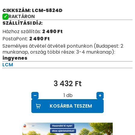
CIKKSZÁM: LCM-5824D
RAKTÁRON
SZÁLLÍTÁSI DÍJ:
Házhoz szállítás:
2 490
Ft
PostaPont:
2 490
Ft
Személyes átvétel átvételi pontunkon (Budapest: 2
munkanap, ország többi része: 3-4 munkanap):
ingyenes
LCM
3 432
Ft
db
–
+
KOSÁRBA TESZEM