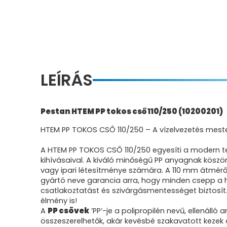
LEÍRÁS
Pestan HTEM PP tokos cső 110/250 (10200201)
HTEM PP TOKOS CSŐ 110/250 – A vízelvezetés meste
A HTEM PP TOKOS CSŐ 110/250 egyesíti a modern 
kihívásaival. A kiváló minőségű PP anyagnak köszö
vagy ipari létesítménye számára. A 110 mm átmérő 
gyártó neve garancia arra, hogy minden csepp a hel
csatlakoztatást és szivárgásmentességet biztosít
élmény is!
A
PP csövek
’PP’-je a polipropilén nevű, ellenálló
összeszerelhetők, akár kevésbé szakavatott kezek á