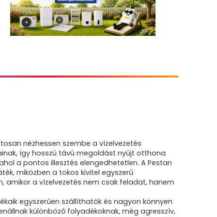
tosan nézhessen szembe a vízelvezetés
gainak, így hosszú távú megoldást nyújt otthona
hol a pontos illesztés elengedhetetlen. A Pestan
ték, miközben a tokos kivitel egyszerű
n, amikor a vízelvezetés nem csak feladat, hanem
rtozékaik egyszerűen szállíthatók és nagyon könnyen
llenállnak különböző folyadékoknak, még agresszív,