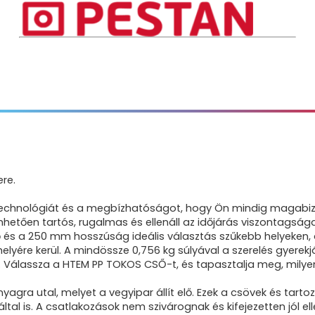
re.
technológiát és a megbízhatóságot, hogy Ön mindig magabiz
nhetően tartós, rugalmas és ellenáll az időjárás viszontagsá
és a 250 mm hosszúság ideális választás szűkebb helyeken, a
yére kerül. A mindössze 0,756 kg súlyával a szerelés gyerekjá
. Válassza a HTEM PP TOKOS CSŐ-t, és tapasztalja meg, milye
 anyagra utal, melyet a vegyipar állít elő. Ezek a csövek és ta
ltal is. A csatlakozások nem szivárognak és kifejezetten jól e