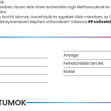
ük.
zetben, hiszen akár ötven esztendőre rúgó élethosszuknak é
ára.
yis tisztító idomok, összefolyók és egyebek több méretben, az
s lefolyórendszert kiépíteni otthonában? Válassza
PP csövein
Anyaga
Felhasználási terület
Kivitel
NTUMOK