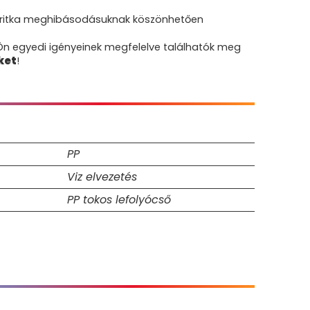
s ritka meghibásodásuknak köszönhetően
 Ön egyedi igényeinek megfelelve találhatók meg
ket
!
PP
Viz elvezetés
PP tokos lefolyócső