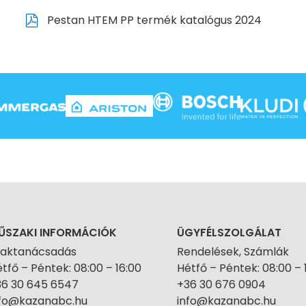
Pestan HTEM PP termék katalógus 2024
ŰSZAKI INFORMÁCIÓK
ÜGYFÉLSZOLGÁLAT
zaktanácsadás
Rendelések, Számlák
tfő – Péntek: 08:00 – 16:00
Hétfő – Péntek: 08:00 – 
36 30 645 6547
+36 30 676 0904
nfo@kazanabc.hu
info@kazanabc.hu