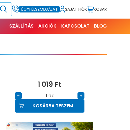
SAJÁT FIÓK
KOSÁR
ÜGYFÉLSZOLGÁLAT
SZÁLLÍTÁS
AKCIÓK
KAPCSOLAT
BLOG
1 019
Ft
db
–
+
KOSÁRBA TESZEM