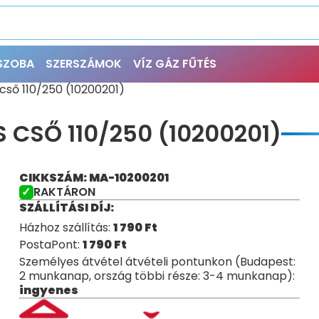
ŐSZOBA
SZERSZÁMOK
VÍZ GÁZ FŰTÉS
cső 110/250 (10200201)
 CSŐ 110/250 (10200201)
CIKKSZÁM: MA-10200201
RAKTÁRON
SZÁLLÍTÁSI DÍJ:
Házhoz szállítás:
1 790
Ft
PostaPont:
1 790
Ft
Személyes átvétel átvételi pontunkon (Budapest:
2 munkanap, ország többi része: 3-4 munkanap):
ingyenes