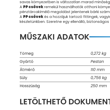
savas környezetben is változatlan marad minőség
A
PP csövek
remekül használhatók otthoni környe
pénztárcakímélő megoldást jelentenek bárki szám
A
PP csövek
és a hozzájuk tartozó fittingek, vag
készletünkben. Szeretne egy ellenálló, biztonságo
MŰSZAKI ADATOK
Tömeg
0,272 kg
Gyártó
Pestan
Átmérő
110 mm
Súly
0,756 kg
Hosszúság
250 mm
LETÖLTHETŐ DOKUME