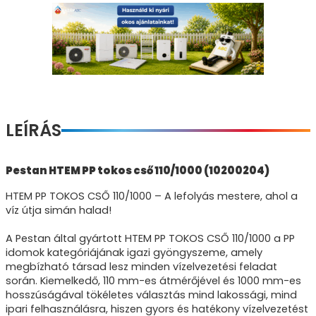
LEÍRÁS
Pestan HTEM PP tokos cső 110/1000 (10200204)
HTEM PP TOKOS CSŐ 110/1000 – A lefolyás mestere, ahol a
víz útja simán halad!
A Pestan által gyártott HTEM PP TOKOS CSŐ 110/1000 a PP
idomok kategóriájának igazi gyöngyszeme, amely
megbízható társad lesz minden vízelvezetési feladat
során. Kiemelkedő, 110 mm-es átmérőjével és 1000 mm-es
hosszúságával tökéletes választás mind lakossági, mind
ipari felhasználásra, hiszen gyors és hatékony vízelvezetést