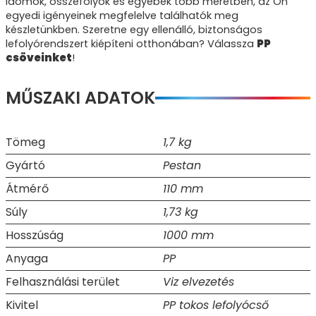
idomok, összefolyók és egyebek több méretben, az Ön
egyedi igényeinek megfelelve találhatók meg
készletünkben. Szeretne egy ellenálló, biztonságos
lefolyórendszert kiépíteni otthonában? Válassza
PP
csöveinket
!
MŰSZAKI ADATOK
Tömeg
1,7 kg
Gyártó
Pestan
Átmérő
110 mm
Súly
1,73 kg
Hosszúság
1000 mm
Anyaga
PP
Felhasználási terület
Viz elvezetés
Kivitel
PP tokos lefolyócső