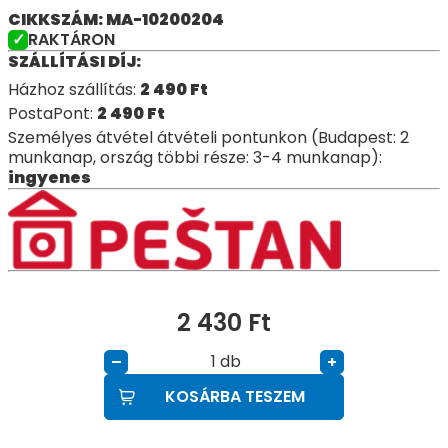
CIKKSZÁM: MA-10200204
RAKTÁRON
SZÁLLÍTÁSI DÍJ:
Házhoz szállítás:
2 490
Ft
PostaPont:
2 490
Ft
Személyes átvétel átvételi pontunkon (Budapest: 2
munkanap, ország többi része: 3-4 munkanap):
ingyenes
2 430
Ft
db
–
+
KOSÁRBA TESZEM