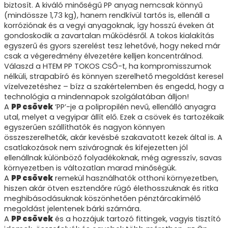
biztosít. A kiváló minőségű PP anyag nemcsak könnyű
(mindössze 1,73 kg), hanem rendkívül tartós is, ellenáll a
korróziónak és a vegyi anyagoknak, így hosszú éveken át
gondoskodik a zavartalan működésről. A tokos kialakítás
egyszerű és gyors szerelést tesz lehetővé, hogy neked már
csak a végeredmény élvezetére kelljen koncentrálnod.
Válaszd a HTEM PP TOKOS CSŐ-t, ha kompromisszumok
nélküli, strapabíró és könnyen szerelhető megoldást keresel
vízelvezetéshez – bízz a szakértelemben és engedd, hogy a
technológia a mindennapok szolgálatában álljon!
A
PP csövek
’PP’-je a polipropilén nevű, ellenálló anyagra
utal, melyet a vegyipar állít elő. Ezek a csövek és tartozékaik
egyszerűen szállíthatók és nagyon könnyen
összeszerelhetők, akár kevésbé szakavatott kezek által is. A
csatlakozások nem szivárognak és kifejezetten jól
ellenállnak különböző folyadékoknak, még agresszív, savas
környezetben is változatlan marad minőségük.
A
PP csövek
remekül használhatók otthoni környezetben,
hiszen akár ötven esztendőre rúgó élethosszuknak és ritka
meghibásodásuknak köszönhetően pénztárcakímélő
megoldást jelentenek bárki számára.
A
PP csövek
és a hozzájuk tartozó fittingek, vagyis tisztító