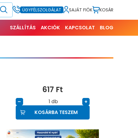
SAJÁT FIÓK
KOSÁR
ÜGYFÉLSZOLGÁLAT
SZÁLLÍTÁS
AKCIÓK
KAPCSOLAT
BLOG
617
Ft
db
–
+
KOSÁRBA TESZEM