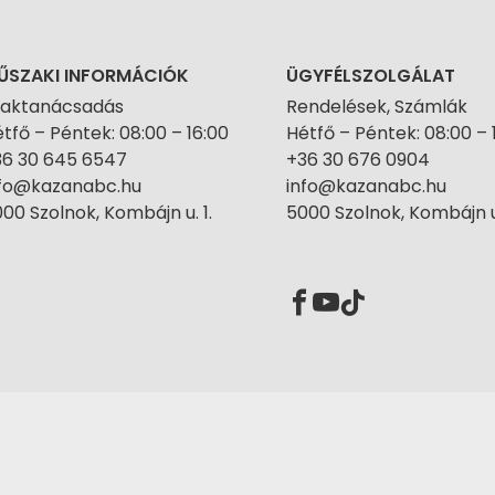
ŰSZAKI INFORMÁCIÓK
ÜGYFÉLSZOLGÁLAT
zaktanácsadás
Rendelések, Számlák
tfő – Péntek: 08:00 – 16:00
Hétfő – Péntek: 08:00 – 
36 30 645 6547
+36 30 676 0904
nfo@kazanabc.hu
info@kazanabc.hu
00 Szolnok, Kombájn u. 1.
5000 Szolnok, Kombájn u.