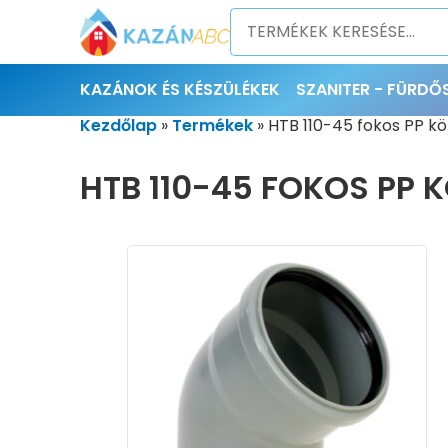
KAZÁNOK ÉS KÉSZÜLÉKEK
SZANITER - FÜRD
Kezdőlap
»
Termékek
»
HTB 110-45 fokos PP k
HTB 110-45 FOKOS PP 