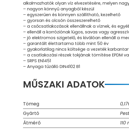
alkalmazhatók olyan víz elvezetésére, melyen nag
– nagyon könnyű anyagból készül
– egyszerűen és könnyen szállítható, kezelhető
– gyorsan és olcsón összeszerelhető
– a csőcsatlakozások ellenállnak a víznek, és egy
– ellenáll a korróziónak lúgos, savas vagy agressz
– jó elektromos szigetelő, és kiválóan ellenáll a 
– garantált élettartama több mint 50 év
– gyakorlatilag nincs költsége a vezeték karbanta
– a csatlakozási részek tokjának tömítése EPDM va
– SRPS EN1451
– Anyaga tűzálló DIN4102 B1
MŰSZAKI ADATOK
Tömeg
0,17
Gyártó
Pes
Átmérő
110