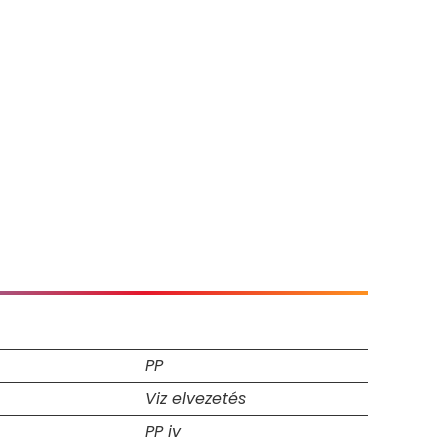
PP
Viz elvezetés
PP iv