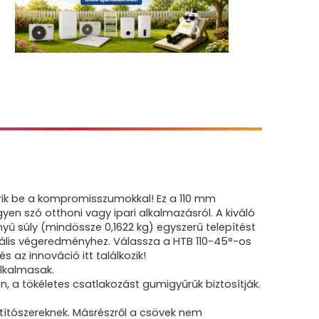
érik be a kompromisszumokkal! Ez a 110 mm
yen szó otthoni vagy ipari alkalmazásról. A kiváló
ű súly (mindössze 0,1622 kg) egyszerű telepítést
ionális végeredményhez. Válassza a HTB 110-45°-os
az innováció itt találkozik!
alkalmasak.
 a tökéletes csatlakozást gumigyűrűk biztosítják.
ztítószereknek. Másrészről a csövek nem