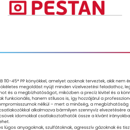
TB 110-45° PP könyökkel, amelyet azoknak terveztek, akik nem 
ökéletes megoldást nyújt minden vízelvezetési feladathoz, leg
t és a megbízhatóságot, miközben a precíz kivitel és a könny
k funkcionális, hanem stílusos is, így hozzájárul a professz
kompromisszumok nélkül – mert a minőség, a megbízhatóság és 
 csatlakozókkal alkalmazva bármilyen szennyvíz elvezetésére 
sövek idomokkal csatlakoztathatók össze a kívánt irányokban,
ehet.
 és lúgos anyagoknak, szulfátoknak, agresszív gázoknak és tis