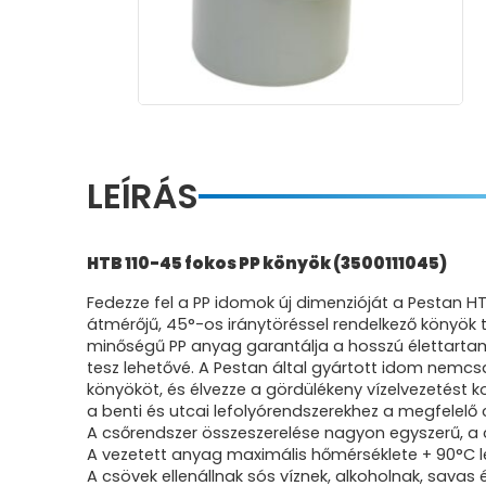
LEÍRÁS
HTB 110-45 fokos PP könyök (3500111045)
Fedezze fel a PP idomok új dimenzióját a Pestan H
átmérőjű, 45°-os iránytöréssel rendelkező könyök t
minőségű PP anyag garantálja a hosszú élettartamo
tesz lehetővé. A Pestan által gyártott idom nemcsa
könyököt, és élvezze a gördülékeny vízelvezetést 
a benti és utcai lefolyórendszerekhez a megfelelő
A csőrendszer összeszerelése nagyon egyszerű, a c
A vezetett anyag maximális hőmérséklete + 90°C l
A csövek ellenállnak sós víznek, alkoholnak, savas