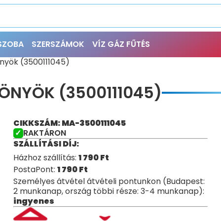
ŐSZOBA
SZERSZÁMOK
VÍZ GÁZ FŰTÉS
önyök (3500111045)
KÖNYÖK (3500111045)
CIKKSZÁM: MA-3500111045
RAKTÁRON
SZÁLLÍTÁSI DÍJ:
Házhoz szállítás:
1 790
Ft
PostaPont:
1 790
Ft
Személyes átvétel átvételi pontunkon (Budapest:
2 munkanap, ország többi része: 3-4 munkanap):
ingyenes