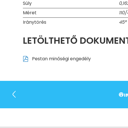
Súly
0,16
Méret
110
Iránytörés
45°
LETÖLTHETŐ DOKUME
Pestan minőségi engedély