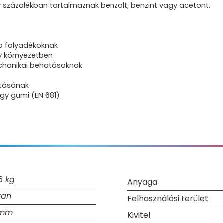
y százalékban tartalmaznak benzolt, benzint vagy acetont.
éb folyadékoknak
ív környezetben
mechanikai behatásoknak
rtásának
gy gumi (EN 681)
6 kg
Anyaga
tan
Felhasználási terület
 mm
Kivitel