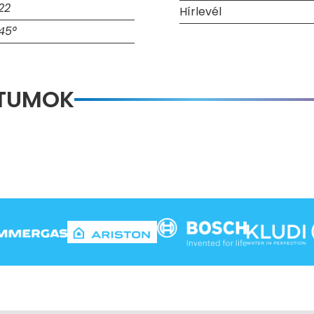
22
Hírlevél
/45°
NTUMOK