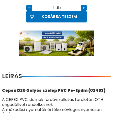
db
–
+
KOSÁRBA TESZEM
LEÍRÁS
Cepex D20 Golyós szelep PVC Pe-Epdm (02453)
A CEPEX PVC idomok fürdővízellátás területén OTH
engedéllyel rendelkeznek
A működési nyomaték értéke névleges nyomáson