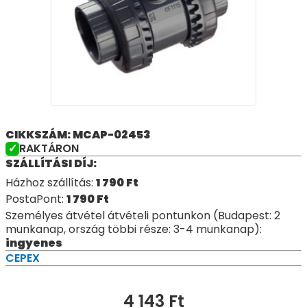
CIKKSZÁM: MCAP-02453
RAKTÁRON
SZÁLLÍTÁSI DÍJ:
Házhoz szállítás:
1 790
Ft
PostaPont:
1 790
Ft
Személyes átvétel átvételi pontunkon (Budapest: 2
munkanap, ország többi része: 3-4 munkanap):
ingyenes
CEPEX
4 143
Ft