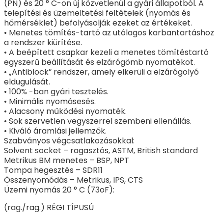
(PN) és 20 ° C-on új közvetlenül a gyári állapotból. A
telepítési és üzemeltetési feltételek (nyomás és
hőmérséklet) befolyásolják ezeket az értékeket.
• Menetes tömítés-tartó az utólagos karbantartáshoz
a rendszer kiürítése.
• A beépített csapkar kezeli a menetes tömítéstartó
egyszerű beállítását és elzárógömb nyomatékot.
• „Antiblock” rendszer, amely elkerüli a elzárógolyó
eldugulását.
• 100% -ban gyári tesztelés.
• Minimális nyomásesés.
• Alacsony működési nyomaték.
• Sok szervetlen vegyszerrel szembeni ellenállás.
• Kiváló áramlási jellemzők.
Szabványos végcsatlakozásokkal:
Solvent socket – ragasztós, ASTM, British standard
Metrikus BM menetes – BSP, NPT
Tompa hegesztés – SDR11
Összenyomódás – Metrikus, IPS, CTS
Üzemi nyomás 20 ° C (73oF):
(rag./rag.) RÉGI TÍPUSÚ