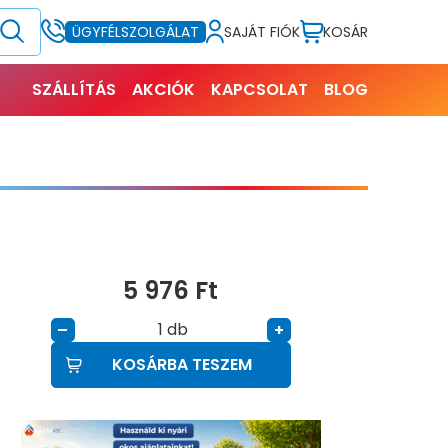
SAJÁT FIÓK
KOSÁR
ÜGYFÉLSZOLGÁLAT
SZÁLLÍTÁS
AKCIÓK
KAPCSOLAT
BLOG
5 976
Ft
db
–
+
KOSÁRBA TESZEM