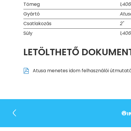
Tömeg
1,40
Gyártó
Atus
Csatlakozás
2"
Súly
1,40
LETÖLTHETŐ DOKUME
Atusa menetes idom felhasználói útmutat