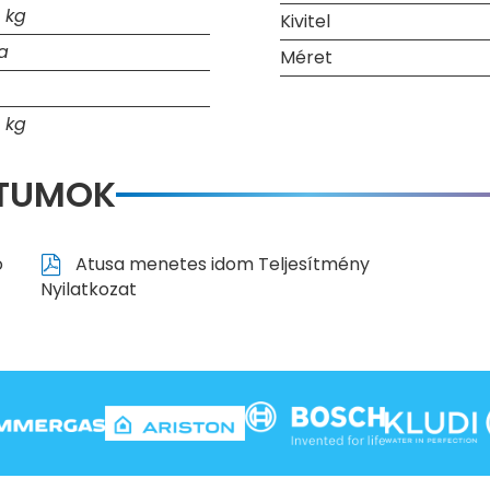
6 kg
Kivitel
a
Méret
6 kg
NTUMOK
ó
Atusa menetes idom Teljesítmény
Nyilatkozat