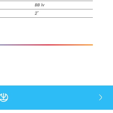
BB ív
2"