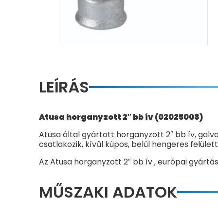
LEÍRÁS
Atusa horganyzott 2″ bb ív (02025008)
Atusa által gyártott horganyzott 2″ bb ív, gal
csatlakozik, kívűl kúpos, belül hengeres felülett
Az Atusa horganyzott 2″ bb ív , európai gyárt
MŰSZAKI ADATOK