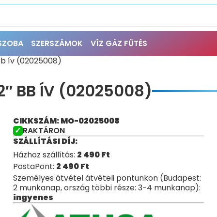
ŐSZOBA
SZERSZÁMOK
VÍZ GÁZ FŰTÉS
bb ív (02025008)
″ BB ÍV (02025008)
CIKKSZÁM: MO-02025008
RAKTÁRON
SZÁLLÍTÁSI DÍJ:
Házhoz szállítás:
2 490
Ft
PostaPont:
2 490
Ft
Személyes átvétel átvételi pontunkon (Budapest:
2 munkanap, ország többi része: 3-4 munkanap):
ingyenes