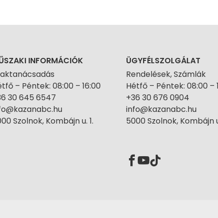
ŰSZAKI INFORMÁCIÓK
ÜGYFÉLSZOLGÁLAT
zaktanácsadás
Rendelések, Számlák
tfő – Péntek: 08:00 – 16:00
Hétfő – Péntek: 08:00 – 
36 30 645 6547
+36 30 676 0904
nfo@kazanabc.hu
info@kazanabc.hu
00 Szolnok, Kombájn u. 1.
5000 Szolnok, Kombájn u.