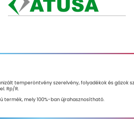
vanizált temperöntvény szerelvény, folyadékok és gázok s
el. Rp/R.
ású termék, mely 100%-ban újrahasznosítható.