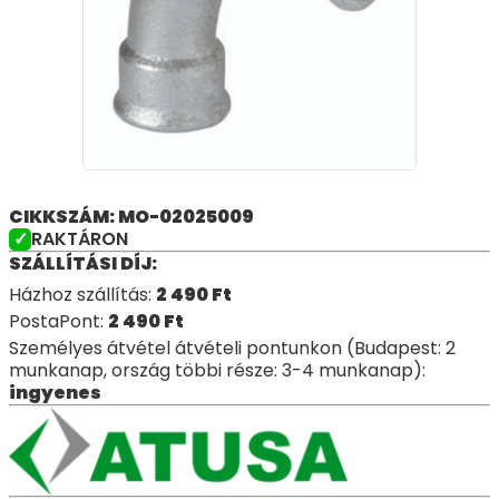
CIKKSZÁM: MO-02025009
RAKTÁRON
SZÁLLÍTÁSI DÍJ:
Házhoz szállítás:
2 490
Ft
PostaPont:
2 490
Ft
Személyes átvétel átvételi pontunkon (Budapest: 2
munkanap, ország többi része: 3-4 munkanap):
ingyenes