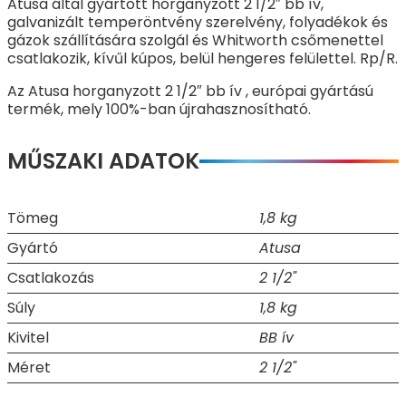
Atusa által gyártott horganyzott 2 1/2″ bb ív,
galvanizált temperöntvény szerelvény, folyadékok és
gázok szállítására szolgál és Whitworth csőmenettel
csatlakozik, kívűl kúpos, belül hengeres felülettel. Rp/R.
Az Atusa horganyzott 2 1/2″ bb ív , európai gyártású
termék, mely 100%-ban újrahasznosítható.
MŰSZAKI ADATOK
Tömeg
1,8 kg
Gyártó
Atusa
Csatlakozás
2 1/2"
Súly
1,8 kg
Kivitel
BB ív
Méret
2 1/2"