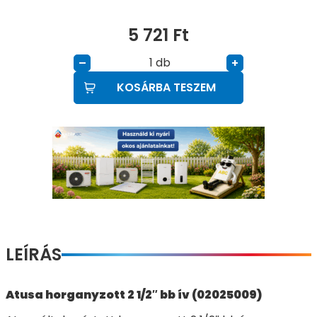
5 721
Ft
db
–
+
KOSÁRBA TESZEM
LEÍRÁS
Atusa horganyzott 2 1/2″ bb ív (02025009)