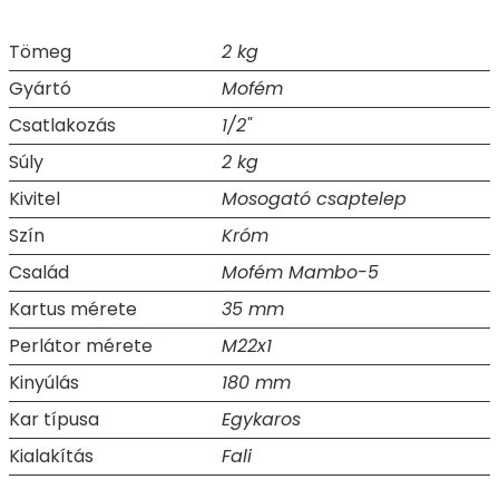
Tömeg
2 kg
Gyártó
Mofém
Csatlakozás
1/2"
Súly
2 kg
Kivitel
Mosogató csaptelep
Szín
Króm
Család
Mofém Mambo-5
Kartus mérete
35 mm
Perlátor mérete
M22x1
Kinyúlás
180 mm
Kar típusa
Egykaros
Kialakítás
Fali