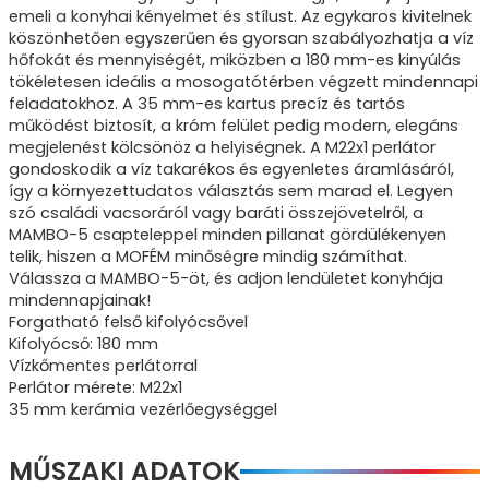
emeli a konyhai kényelmet és stílust. Az egykaros kivitelnek
köszönhetően egyszerűen és gyorsan szabályozhatja a víz
hőfokát és mennyiségét, miközben a 180 mm-es kinyúlás
tökéletesen ideális a mosogatótérben végzett mindennapi
feladatokhoz. A 35 mm-es kartus precíz és tartós
működést biztosít, a króm felület pedig modern, elegáns
megjelenést kölcsönöz a helyiségnek. A M22x1 perlátor
gondoskodik a víz takarékos és egyenletes áramlásáról,
így a környezettudatos választás sem marad el. Legyen
szó családi vacsoráról vagy baráti összejövetelről, a
MAMBO-5 csapteleppel minden pillanat gördülékenyen
telik, hiszen a MOFÉM minőségre mindig számíthat.
Válassza a MAMBO-5-öt, és adjon lendületet konyhája
mindennapjainak!
Forgatható felső kifolyócsővel
Kifolyócső: 180 mm
Vízkőmentes perlátorral
Perlátor mérete: M22x1
35 mm kerámia vezérlőegységgel
MŰSZAKI ADATOK