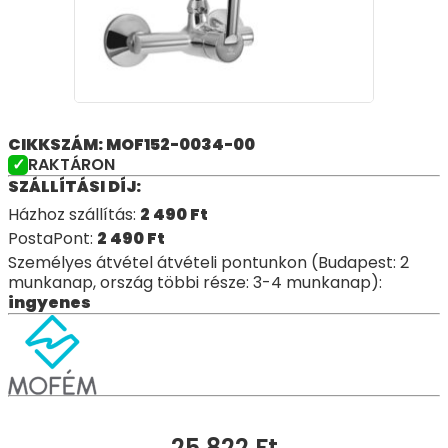
CIKKSZÁM: MOF152-0034-00
RAKTÁRON
SZÁLLÍTÁSI DÍJ:
Házhoz szállítás:
2 490
Ft
PostaPont:
2 490
Ft
Személyes átvétel átvételi pontunkon (Budapest: 2
munkanap, ország többi része: 3-4 munkanap):
ingyenes
25 822
Ft