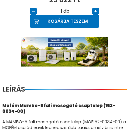
db
–
+
KOSÁRBA TESZEM
LEÍRÁS
Mofém Mambo-5 fali mosogató csaptelep (152-
0034-00)
A MAMBO-5 fali mosogató csaptelep (MOF152-0034-00) a
MOFÉM család egyik legnépszerűbb tagja, amely új szintre