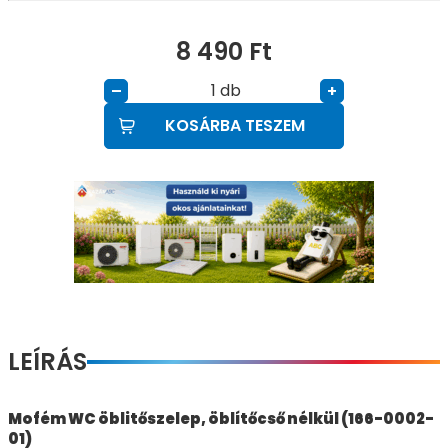
8 490
Ft
db
–
+
KOSÁRBA TESZEM
LEÍRÁS
Mofém WC öblitőszelep, öblítőcső nélkül (166-0002-
01)