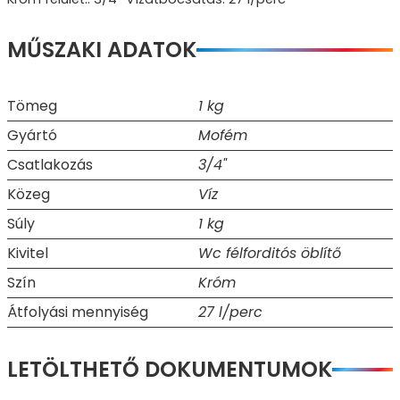
MŰSZAKI ADATOK
Tömeg
1 kg
Gyártó
Mofém
Csatlakozás
3/4"
Közeg
Víz
Súly
1 kg
Kivitel
Wc félforditós öblítő
Szín
Króm
Átfolyási mennyiség
27 l/perc
LETÖLTHETŐ DOKUMENTUMOK