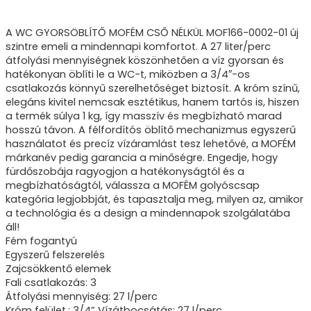
A WC GYORSÖBLÍTŐ MOFÉM CSŐ NÉLKÜL MOF166-0002-01 új
szintre emeli a mindennapi komfortot. A 27 liter/perc
átfolyási mennyiségnek köszönhetően a víz gyorsan és
hatékonyan öblíti le a WC-t, miközben a 3/4″-os
csatlakozás könnyű szerelhetőséget biztosít. A króm színű,
elegáns kivitel nemcsak esztétikus, hanem tartós is, hiszen
a termék súlya 1 kg, így masszív és megbízható marad
hosszú távon. A félfordítós öblítő mechanizmus egyszerű
használatot és precíz vízáramlást tesz lehetővé, a MOFÉM
márkanév pedig garancia a minőségre. Engedje, hogy
fürdőszobája ragyogjon a hatékonyságtól és a
megbízhatóságtól, válassza a MOFÉM golyóscsap
kategória legjobbját, és tapasztalja meg, milyen az, amikor
a technológia és a design a mindennapok szolgálatába
áll!
Fém fogantyú
Egyszerű felszerelés
Zajcsökkentő elemek
Fali csatlakozás: 3
Átfolyási mennyiség: 27 l/perc
Króm felület.: 3/4” Vízátbocsátás: 27 l/perc