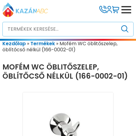
Kezdőlap
»
Termékek
»
Mofém WC öblitőszelep,
öblítőcső nélkül (166-0002-01)
MOFÉM WC ÖBLITŐSZELEP,
ÖBLÍTŐCSŐ NÉLKÜL (166-0002-01)