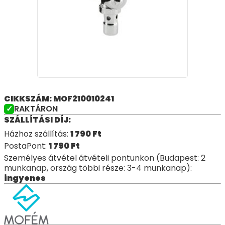
CIKKSZÁM: MOF210010241
RAKTÁRON
SZÁLLÍTÁSI DÍJ:
Házhoz szállítás:
1 790
Ft
PostaPont:
1 790
Ft
Személyes átvétel átvételi pontunkon (Budapest: 2
munkanap, ország többi része: 3-4 munkanap):
ingyenes