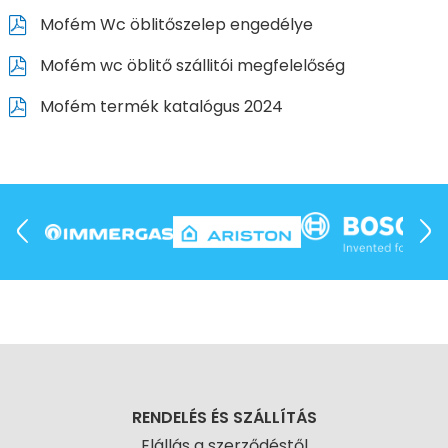
Mofém Wc öblitőszelep engedélye
Mofém wc öblitő szállitói megfelelőség
Mofém termék katalógus 2024
RENDELÉS ÉS SZÁLLÍTÁS
Elállás a szerződéstől