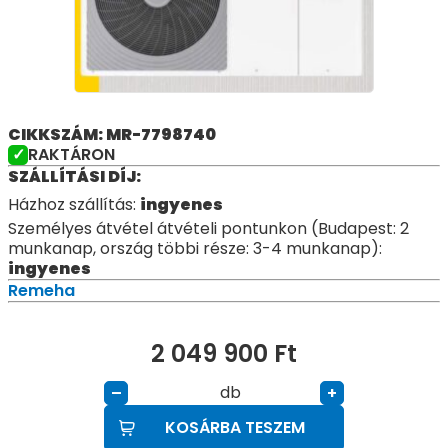
CIKKSZÁM: MR-7798740
RAKTÁRON
SZÁLLÍTÁSI DÍJ:
Házhoz szállítás:
ingyenes
Személyes átvétel átvételi pontunkon (Budapest: 2
munkanap, ország többi része: 3-4 munkanap):
ingyenes
Remeha
2 049 900
Ft
db
–
+
KOSÁRBA TESZEM