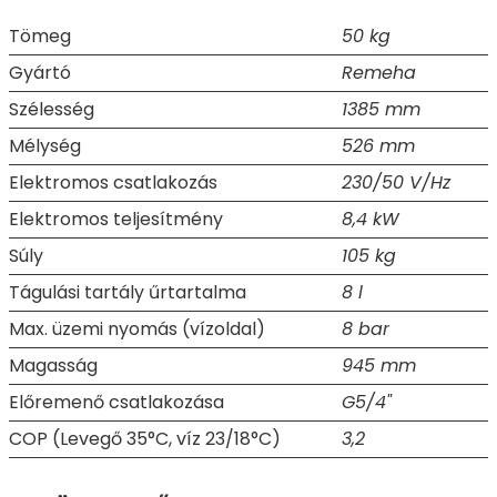
Tömeg
50 kg
Gyártó
Remeha
Szélesség
1385 mm
Mélység
526 mm
Elektromos csatlakozás
230/50 V/Hz
Elektromos teljesítmény
8,4 kW
Súly
105 kg
Tágulási tartály űrtartalma
8 l
Max. üzemi nyomás (vízoldal)
8 bar
Magasság
945 mm
Előremenő csatlakozása
G5/4"
COP (Levegő 35°C, víz 23/18°C)
3,2