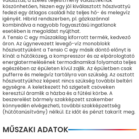
választás, a széles teljesítmény választéknak
köszönhetően, hiszen egy jól kiválasztott hőszivattyú
fedezi egy átlagos családi ház teljes hő- és melegvíz
igényét. Hibrid rendszerben, pl. gázkazánnal
kombinálva a nagyobb fogyasztású ingatlanok
esetében is megoldást nyújthat.
A Tensio C egy műszakilag kiforrott termék, kedvező
áron. Az úgynevezett levegő-víz monoblokk
hőszivattyúként a Tensio C egy másik döntő előnyt is
kínál: a hűtőközeg, a kompresszor és az elpárologtató
energiatermelésének termodinamikai folyamata teljes
egészében az épületen kívül zajlik. Az épületben csak
pufferre és melegvíz tartályra van szükség. Az osztott
hőszivattyúkhoz képest nincs szükség további beltéri
egységre. A keletkezett hő szigetelt csöveken
keresztül áramlik a házba és a fűtési körbe. A
beszerelést bármely szakképzett szakember
könnyedén elvégezheti, további szakképzettség
(hűtőtanúsítvány) nélkül. Ez időt és pénzt takarít meg.
MŰSZAKI ADATOK