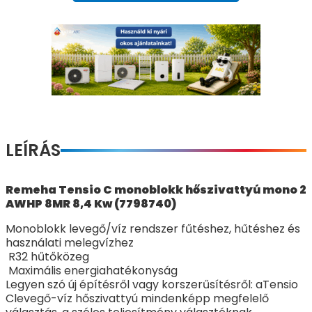
LEÍRÁS
Remeha Tensio C monoblokk hőszivattyú mono 2
AWHP 8MR 8,4 Kw (7798740)
Monoblokk levegő/víz rendszer fűtéshez, hűtéshez és
használati melegvízhez
R32 hűtőközeg
Maximális energiahatékonyság
Legyen szó új építésről vagy korszerűsítésről: aTensio
Clevegő-víz hőszivattyú mindenképp megfelelő