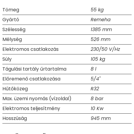
Tömeg
55 kg
Gyártó
Remeha
Szélesség
1385 mm
Mélység
526 mm
Elektromos csatlakozás
230/50 V/Hz
Súly
105 kg
Tágulási tartály űrtartalma
8 l
Előremenő csatlakozása
5/4"
Hűtőközeg
R32
Max. üzemi nyomás (vízoldal)
8 bar
Elektromos teljesítmény
10 Kw
Hosszúság
945 mm