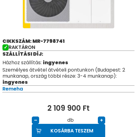
CIKKSZÁM: MR-7798741
RAKTÁRON
SZÁLLÍTÁSI DÍJ:
Házhoz szállítás:
ingyenes
Személyes átvétel átvételi pontunkon (Budapest: 2
munkanap, ország többi része: 3-4 munkanap):
ingyenes
Remeha
2 109 900
Ft
db
–
+
KOSÁRBA TESZEM