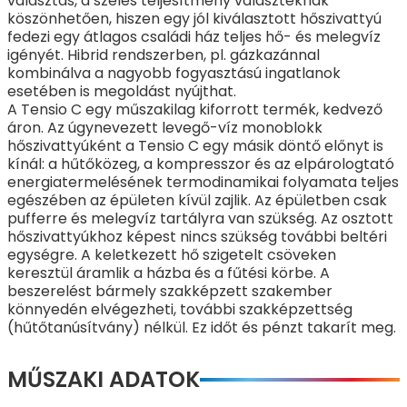
választás, a széles teljesítmény választéknak
köszönhetően, hiszen egy jól kiválasztott hőszivattyú
fedezi egy átlagos családi ház teljes hő- és melegvíz
igényét. Hibrid rendszerben, pl. gázkazánnal
kombinálva a nagyobb fogyasztású ingatlanok
esetében is megoldást nyújthat.
A Tensio C egy műszakilag kiforrott termék, kedvező
áron. Az úgynevezett levegő-víz monoblokk
hőszivattyúként a Tensio C egy másik döntő előnyt is
kínál: a hűtőközeg, a kompresszor és az elpárologtató
energiatermelésének termodinamikai folyamata teljes
egészében az épületen kívül zajlik. Az épületben csak
pufferre és melegvíz tartályra van szükség. Az osztott
hőszivattyúkhoz képest nincs szükség további beltéri
egységre. A keletkezett hő szigetelt csöveken
keresztül áramlik a házba és a fűtési körbe. A
beszerelést bármely szakképzett szakember
könnyedén elvégezheti, további szakképzettség
(hűtőtanúsítvány) nélkül. Ez időt és pénzt takarít meg.
MŰSZAKI ADATOK