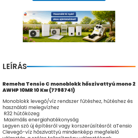
LEÍRÁS
Remeha Tensio C monoblokk hőszivattyú mono 2
AWHP 10MR 10 Kw (7798741)
Monoblokk levegő/víz rendszer fűtéshez, hűtéshez és
használati melegvízhez
R32 hűtőközeg
Maximális energiahatékonyság
Legyen szó új építésről vagy korszerűsítésről: aTensio
Clevegő-víz hőszivattyú mindenképp megfelelő