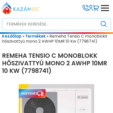
Kezdőlap
»
Termékek
»
Remeha Tensio C monoblokk
hőszivattyú mono 2 AWHP 10MR 10 Kw (7798741)
REMEHA TENSIO C MONOBLOKK
HŐSZIVATTYÚ MONO 2 AWHP 10MR
10 KW (7798741)
INGYENES