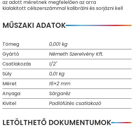
az adott méretnek megfelelően az arra
kialakitott célszerszámmal kalibrálni és sorjázni kell
MŰSZAKI ADATOK
Tömeg
0,001 kg
Gyártó
Németh Szerelvény Kft.
Csatlakozás
1/2"
Súly
0,01 kg
Méret
16×2 mm
Anyaga
Sárgaréz
Kivitel
Padlófűtés csatlakozó
LETÖLTHETŐ DOKUMENTUMOK