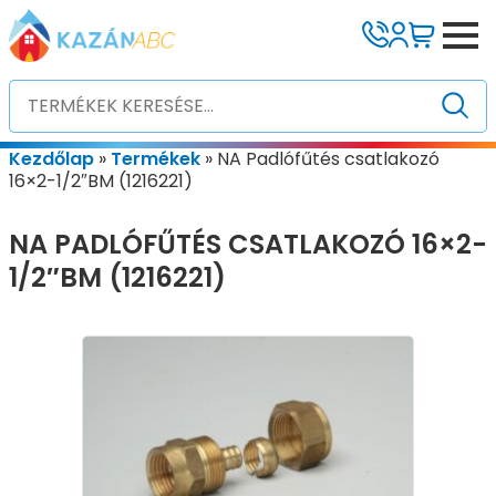
Kezdőlap
»
Termékek
»
NA Padlófűtés csatlakozó
16×2-1/2″BM (1216221)
NA PADLÓFŰTÉS CSATLAKOZÓ 16×2-
1/2″BM (1216221)