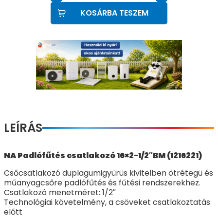
KOSÁRBA TESZEM
LEÍRÁS
NA Padlófűtés csatlakozó 16×2-1/2″BM (1216221)
Csőcsatlakozó duplagumigyürüs kivitelben ötrétegü és
műanyagcsőre padlófűtés és fűtési rendszerekhez.
Csatlakozó menetméret: 1/2″
Technológiai követelmény, a csöveket csatlakoztatás
előtt