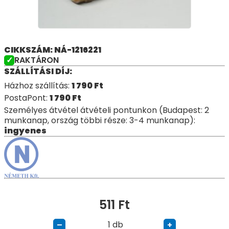
CIKKSZÁM: NÁ-1216221
RAKTÁRON
SZÁLLÍTÁSI DÍJ:
Házhoz szállítás:
1 790
Ft
PostaPont:
1 790
Ft
Személyes átvétel átvételi pontunkon (Budapest: 2
munkanap, ország többi része: 3-4 munkanap):
ingyenes
511
Ft
db
–
+