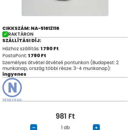
CIKKSZÁM: NA-51612116
RAKTÁRON
SZÁLLÍTÁSI DÍJ:
Házhoz szállítás:
1 790
Ft
PostaPont:
1 790
Ft
Személyes átvétel átvételi pontunkon (Budapest: 2
munkanap, ország többi része: 3-4 munkanap):
ingyenes
981
Ft
db
–
+