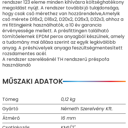
rendszer 123 eleme minden kihívásra költséghatékony
megoldást nyújt. A rendszer további jó tulajdonsága,
hogy csak cső mérethez van hozzárendelve,Amelyik
cső mérete D16x2, D18x2, D20x2, D26x3, D32x3, ahhoz a
mi fittingjeink használhatók, a 10 év garancia
érvényessége mellett. A présfittingen található
tömítőelemek EPDM perox anyagból készülnek, amely
a tudomány mai állása szerint az egyik legkiválóbb
anyag. A préshüvelyek anyaga feszültségmentesített
rozsdamentes acél.
A rendszer szerelésénél TH rendszerű préspofa
használandó
MŰSZAKI ADATOK
Tömeg
0,12 kg
Gyártó
Németh Szerelvény Kft.
Átmérő
16 mm
Csatlakozás
KM1/2"