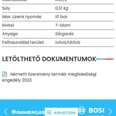
Súly
0,12 kg
Max. üzemi nyomás
10 bar
Kivitel
T-idom
Anyaga
Sárgaréz
Felhasználási terület
Ivóviz,fűtőviz
LETÖLTHETŐ DOKUMENTUMOK
Németh Szerelvény termék megfelelőségi
engedély 2023