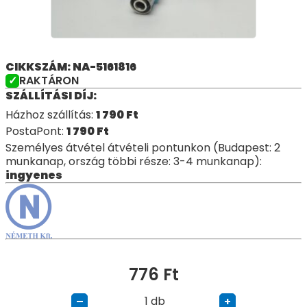
CIKKSZÁM: NA-5161816
RAKTÁRON
SZÁLLÍTÁSI DÍJ:
Házhoz szállítás:
1 790
Ft
PostaPont:
1 790
Ft
Személyes átvétel átvételi pontunkon (Budapest: 2
munkanap, ország többi része: 3-4 munkanap):
ingyenes
776
Ft
db
–
+