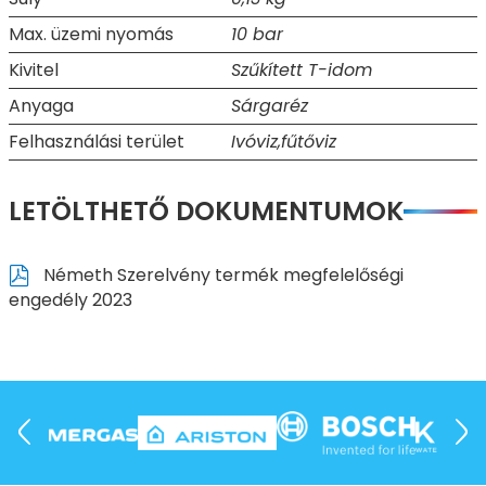
Max. üzemi nyomás
10 bar
Kivitel
Szűkített T-idom
Anyaga
Sárgaréz
Felhasználási terület
Ivóviz,fűtőviz
LETÖLTHETŐ DOKUMENTUMOK
Németh Szerelvény termék megfelelőségi
engedély 2023