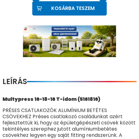
KOSÁRBA TESZEM
LEÍRÁS
Multypress 16-18-16 T-idom (5161816)
PRÉSES CSATLAKOZÓK ALUMÍNIUM BETÉTES
CSÖVEKHEZ Préses csatlakozó családunkat azért
fejlesztettük ki, hogy az épületgépészeti csövek között
tekintélyes szerephez jutott alumíniumbetétes
csövekhez legyen egy saját fitting rendszerünk. A