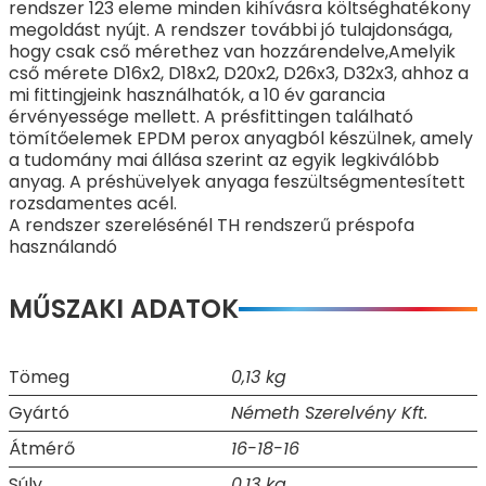
rendszer 123 eleme minden kihívásra költséghatékony
megoldást nyújt. A rendszer további jó tulajdonsága,
hogy csak cső mérethez van hozzárendelve,Amelyik
cső mérete D16x2, D18x2, D20x2, D26x3, D32x3, ahhoz a
mi fittingjeink használhatók, a 10 év garancia
érvényessége mellett. A présfittingen található
tömítőelemek EPDM perox anyagból készülnek, amely
a tudomány mai állása szerint az egyik legkiválóbb
anyag. A préshüvelyek anyaga feszültségmentesített
rozsdamentes acél.
A rendszer szerelésénél TH rendszerű préspofa
használandó
MŰSZAKI ADATOK
Tömeg
0,13 kg
Gyártó
Németh Szerelvény Kft.
Átmérő
16-18-16
Súly
0,13 kg