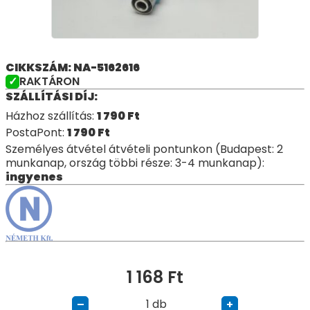
CIKKSZÁM: NA-5162616
RAKTÁRON
SZÁLLÍTÁSI DÍJ:
Házhoz szállítás:
1 790
Ft
PostaPont:
1 790
Ft
Személyes átvétel átvételi pontunkon (Budapest: 2
munkanap, ország többi része: 3-4 munkanap):
ingyenes
1 168
Ft
db
–
+