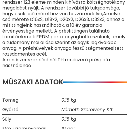
rendszer 123 eleme minden kihívásra költséghatékony
megoldást nyújt. A rendszer további jó tulajdonsága,
hogy csak cső mérethez van hozzárendelve,Amelyik
cső mérete D16x2, D18x2, D20x2, D26x3, D32x3, ahhoz a
mi fittingjeink használhatók, a 10 év garancia
érvényessége mellett. A présfittingen található
tömítőelemek EPDM perox anyagból készülnek, amely
a tudomány mai állása szerint az egyik legkiválóbb
anyag. A préshüvelyek anyaga feszültségmentesített
rozsdamentes acél.
A rendszer szerelésénél TH rendszerű préspofa
használandó
MŰSZAKI ADATOK
Tömeg
0,18 kg
Gyártó
Németh Szerelvény Kft.
Súly
0,18 kg
Max. üzemi nyomás
10 bar