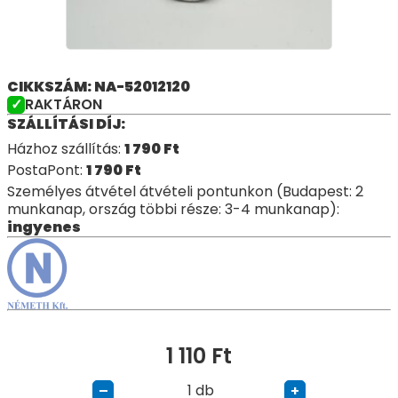
CIKKSZÁM: NA-52012120
RAKTÁRON
SZÁLLÍTÁSI DÍJ:
Házhoz szállítás:
1 790
Ft
PostaPont:
1 790
Ft
Személyes átvétel átvételi pontunkon (Budapest: 2
munkanap, ország többi része: 3-4 munkanap):
ingyenes
1 110
Ft
db
–
+