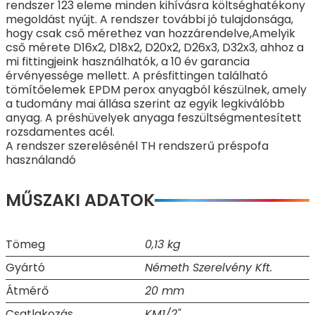
rendszer 123 eleme minden kihívásra költséghatékony
megoldást nyújt. A rendszer további jó tulajdonsága,
hogy csak cső mérethez van hozzárendelve,Amelyik
cső mérete D16x2, D18x2, D20x2, D26x3, D32x3, ahhoz a
mi fittingjeink használhatók, a 10 év garancia
érvényessége mellett. A présfittingen található
tömítőelemek EPDM perox anyagból készülnek, amely
a tudomány mai állása szerint az egyik legkiválóbb
anyag. A préshüvelyek anyaga feszültségmentesített
rozsdamentes acél.
A rendszer szerelésénél TH rendszerű préspofa
használandó
MŰSZAKI ADATOK
Tömeg
0,13 kg
Gyártó
Németh Szerelvény Kft.
Átmérő
20 mm
Csatlakozás
KM1/2"