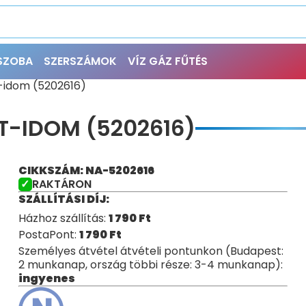
ŐSZOBA
SZERSZÁMOK
VÍZ GÁZ FŰTÉS
-idom (5202616)
T-IDOM (5202616)
CIKKSZÁM: NA-5202616
RAKTÁRON
SZÁLLÍTÁSI DÍJ:
Házhoz szállítás:
1 790
Ft
PostaPont:
1 790
Ft
Személyes átvétel átvételi pontunkon (Budapest:
2 munkanap, ország többi része: 3-4 munkanap):
ingyenes