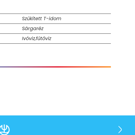
Szűkített T-idom
Sárgaréz
Ivóviz,fűtőviz