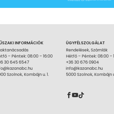
ŰSZAKI INFORMÁCIÓK
ÜGYFÉLSZOLGÁLAT
zaktanácsadás
Rendelések, Számlák
tfő – Péntek: 08:00 – 16:00
Hétfő – Péntek: 08:00 – 
36 30 645 6547
+36 30 676 0904
nfo@kazanabc.hu
info@kazanabc.hu
00 Szolnok, Kombájn u. 1.
5000 Szolnok, Kombájn u.