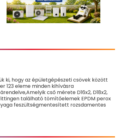
 ki, hogy az épületgépészeti csövek között
zer 123 eleme minden kihívásra
zárendelve,Amelyik cső mérete D16x2, D18x2,
ésfittingen található tömítőelemek EPDM perox
 anyaga feszültségmentesített rozsdamentes