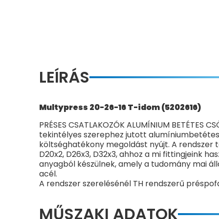
LEÍRÁS
Multypress 20-26-16 T-idom (5202616)
PRÉSES CSATLAKOZÓK ALUMÍNIUM BETÉTES CSÖVEK
tekintélyes szerephez jutott alumíniumbetétes
költséghatékony megoldást nyújt. A rendszer t
D20x2, D26x3, D32x3, ahhoz a mi fittingjeink h
anyagból készülnek, amely a tudomány mai áll
acél.
A rendszer szerelésénél TH rendszerű préspo
MŰSZAKI ADATOK