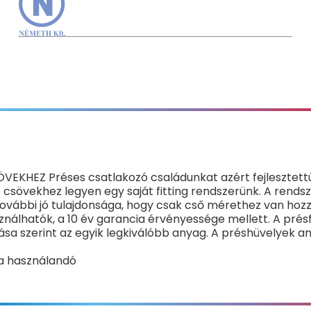
HEZ Préses csatlakozó családunkat azért fejlesztettük
 csövekhez legyen egy saját fitting rendszerünk. A rends
ovábbi jó tulajdonsága, hogy csak cső mérethez van hoz
asználhatók, a 10 év garancia érvényessége mellett. A pr
ása szerint az egyik legkiválóbb anyag. A préshüvelyek
fa használandó