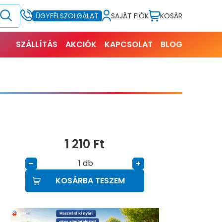
SAJÁT FIÓK
KOSÁR
ÜGYFÉLSZOLGÁLAT
SZÁLLÍTÁS
AKCIÓK
KAPCSOLAT
BLOG
1 210
Ft
db
–
+
KOSÁRBA TESZEM