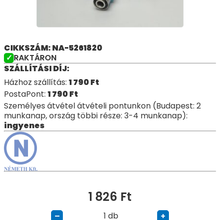
CIKKSZÁM: NA-5261820
RAKTÁRON
SZÁLLÍTÁSI DÍJ:
Házhoz szállítás:
1 790
Ft
PostaPont:
1 790
Ft
Személyes átvétel átvételi pontunkon (Budapest: 2
munkanap, ország többi része: 3-4 munkanap):
ingyenes
1 826
Ft
db
–
+