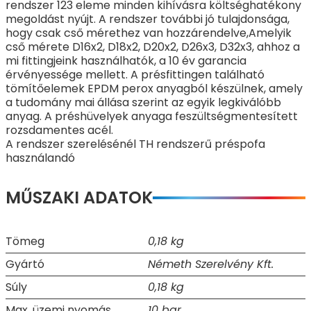
rendszer 123 eleme minden kihívásra költséghatékony
megoldást nyújt. A rendszer további jó tulajdonsága,
hogy csak cső mérethez van hozzárendelve,Amelyik
cső mérete D16x2, D18x2, D20x2, D26x3, D32x3, ahhoz a
mi fittingjeink használhatók, a 10 év garancia
érvényessége mellett. A présfittingen található
tömítőelemek EPDM perox anyagból készülnek, amely
a tudomány mai állása szerint az egyik legkiválóbb
anyag. A préshüvelyek anyaga feszültségmentesített
rozsdamentes acél.
A rendszer szerelésénél TH rendszerű préspofa
használandó
MŰSZAKI ADATOK
Tömeg
0,18 kg
Gyártó
Németh Szerelvény Kft.
Súly
0,18 kg
Max. üzemi nyomás
10 bar