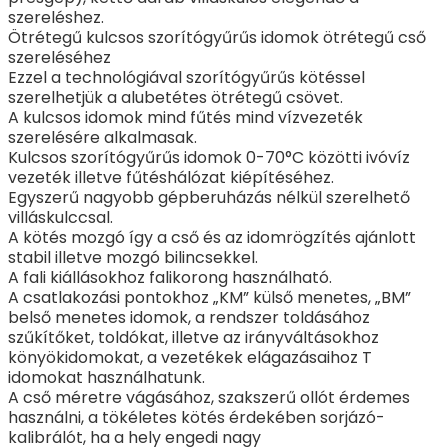
szereléshez.
Ötrétegű kulcsos szorítógyűrűs idomok ötrétegű cső
szereléséhez
Ezzel a technológiával szorítógyűrűs kötéssel
szerelhetjük a alubetétes ötrétegű csövet.
A kulcsos idomok mind fűtés mind vízvezeték
szerelésére alkalmasak.
Kulcsos szorítógyűrűs idomok 0-70°C közötti ivóvíz
vezeték illetve fűtéshálózat kiépítéséhez.
Egyszerű nagyobb gépberuházás nélkül szerelhető
villáskulccsal.
A kötés mozgó így a cső és az idomrögzítés ajánlott
stabil illetve mozgó bilincsekkel.
A fali kiállásokhoz falikorong használható.
A csatlakozási pontokhoz „KM” külső menetes, „BM”
belső menetes idomok, a rendszer toldásához
szűkítőket, toldókat, illetve az irányváltásokhoz
könyökidomokat, a vezetékek elágazásaihoz T
idomokat használhatunk.
A cső méretre vágásához, szakszerű ollót érdemes
használni, a tökéletes kötés érdekében sorjázó-
kalibrálót, ha a hely engedi nagy