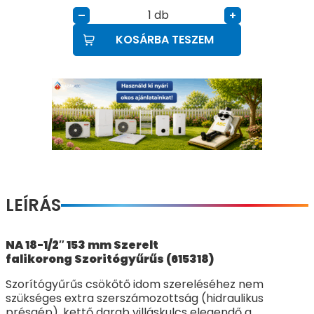
db
–
+
KOSÁRBA TESZEM
LEÍRÁS
NA 18-1/2″ 153 mm Szerelt
falikorong Szoritógyűrűs (615318)
Szorítógyűrűs csökőtő idom szereléséhez nem
szükséges extra szerszámozottság (hidraulikus
présgép), kettő darab villáskulcs elegendő a