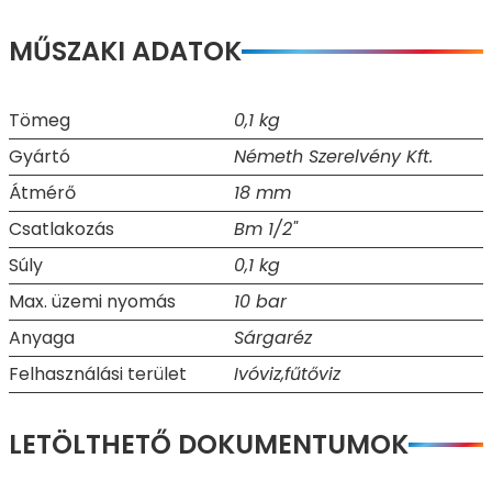
MŰSZAKI ADATOK
Tömeg
0,1 kg
Gyártó
Németh Szerelvény Kft.
Átmérő
18 mm
Csatlakozás
Bm 1/2"
Súly
0,1 kg
Max. üzemi nyomás
10 bar
Anyaga
Sárgaréz
Felhasználási terület
Ivóviz,fűtőviz
LETÖLTHETŐ DOKUMENTUMOK