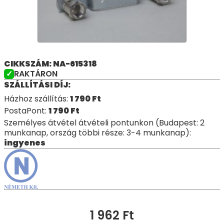
CIKKSZÁM: NA-615318
RAKTÁRON
SZÁLLÍTÁSI DÍJ:
Házhoz szállítás:
1 790
Ft
PostaPont:
1 790
Ft
Személyes átvétel átvételi pontunkon (Budapest: 2
munkanap, ország többi része: 3-4 munkanap):
ingyenes
1 962
Ft