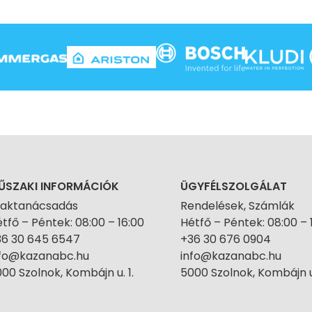
ŰSZAKI INFORMÁCIÓK
ÜGYFÉLSZOLGÁLAT
zaktanácsadás
Rendelések, Számlák
tfő – Péntek: 08:00 – 16:00
Hétfő – Péntek: 08:00 – 
36 30 645 6547
+36 30 676 0904
nfo@kazanabc.hu
info@kazanabc.hu
00 Szolnok, Kombájn u. 1.
5000 Szolnok, Kombájn u.