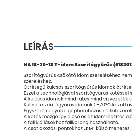
LEÍRÁS
NA 18-20-18 T-idom Szoritógyűrűs (618201
Szorítógyűrűs csökőtő idom szereléséhez nem s
szereléshez.
Ötrétegű kulcsos szorítógyűrűs idomok ötréte
Ezzel a technológiával szorítógyűrűs kötéssel 
A kulcsos idomok mind fűtés mind vízvezeték 
Kulcsos szorítógyűrűs idomok 0-70°C közötti iv
Egyszerű nagyobb gépberuházás nélkül szerelhe
A kötés mozgó így a cső és az idomrögzítés aján
A fali kiállásokhoz falikorong használható.
A csatlakozási pontokhoz „KM” külső menetes, „