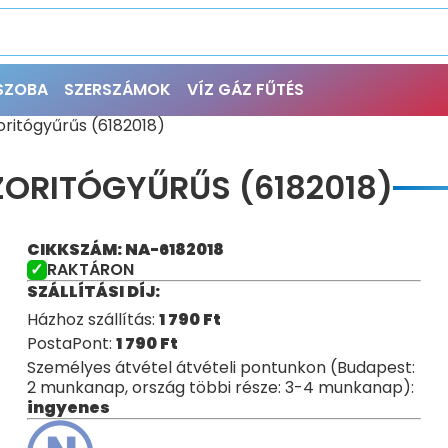
ŐSZOBA
SZERSZÁMOK
VÍZ GÁZ FŰTÉS
oritógyűrűs (6182018)
ZORITÓGYŰRŰS (6182018)
CIKKSZÁM: NA-6182018
RAKTÁRON
SZÁLLÍTÁSI DÍJ:
Házhoz szállítás:
1 790
Ft
PostaPont:
1 790
Ft
Személyes átvétel átvételi pontunkon (Budapest:
2 munkanap, ország többi része: 3-4 munkanap):
ingyenes