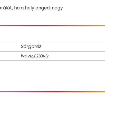
rálót, ha a hely engedi nagy
Sárgaréz
Ivóviz,fűtőviz