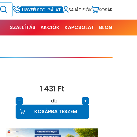
SAJÁT FIÓK
KOSÁR
ÜGYFÉLSZOLGÁLAT
SZÁLLÍTÁS
AKCIÓK
KAPCSOLAT
BLOG
1 431
Ft
db
–
+
KOSÁRBA TESZEM