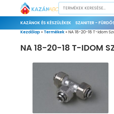
KAZÁNOK ÉS KÉSZÜLÉKEK
SZANITER - FÜRD
Kezdőlap
»
Termékek
»
NA 18-20-18 T-idom Sz
NA 18-20-18 T-IDOM S