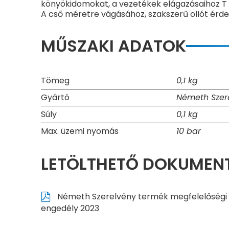
könyökidomokat, a vezetékek elágazásaihoz T
A cső méretre vágásához, szakszerű ollót érde
MŰSZAKI ADATOK
Tömeg
0,1 kg
Gyártó
Németh Szere
Súly
0,1 kg
Max. üzemi nyomás
10 bar
LETÖLTHETŐ DOKUME
Németh Szerelvény termék megfelelőségi
engedély 2023