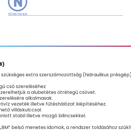
8)
zükséges extra szerszámozottság (hidraulikus présgép),
gű cső szereléséhez
szerelhetjük a alubetétes ötrétegű csövet.
szerelésére alkalmasak.
óvíz vezeték illetve fűtéshálózat kiépítéséhez.
tő villáskulccsal.
lott stabil illetve mozgó bilincsekkel.
BM” belső menetes idomok, a rendszer toldásához szűkítők