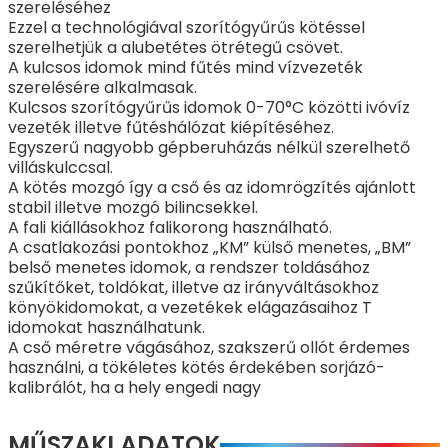
szereléséhez
Ezzel a technológiával szorítógyűrűs kötéssel
szerelhetjük a alubetétes ötrétegű csövet.
A kulcsos idomok mind fűtés mind vízvezeték
szerelésére alkalmasak.
Kulcsos szorítógyűrűs idomok 0-70°C közötti ivóvíz
vezeték illetve fűtéshálózat kiépítéséhez.
Egyszerű nagyobb gépberuházás nélkül szerelhető
villáskulccsal.
A kötés mozgó így a cső és az idomrögzítés ajánlott
stabil illetve mozgó bilincsekkel.
A fali kiállásokhoz falikorong használható.
A csatlakozási pontokhoz „KM” külső menetes, „BM”
belső menetes idomok, a rendszer toldásához
szűkítőket, toldókat, illetve az irányváltásokhoz
könyökidomokat, a vezetékek elágazásaihoz T
idomokat használhatunk.
A cső méretre vágásához, szakszerű ollót érdemes
használni, a tökéletes kötés érdekében sorjázó-
kalibrálót, ha a hely engedi nagy
MŰSZAKI ADATOK