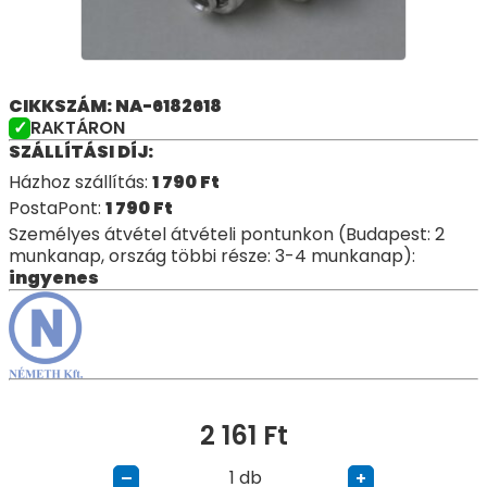
CIKKSZÁM: NA-6182618
RAKTÁRON
SZÁLLÍTÁSI DÍJ:
Házhoz szállítás:
1 790
Ft
PostaPont:
1 790
Ft
Személyes átvétel átvételi pontunkon (Budapest: 2
munkanap, ország többi része: 3-4 munkanap):
ingyenes
2 161
Ft
db
–
+