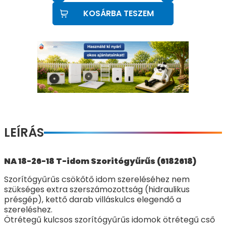
KOSÁRBA TESZEM
LEÍRÁS
NA 18-26-18 T-idom Szoritógyűrűs (6182618)
Szorítógyűrűs csökőtő idom szereléséhez nem
szükséges extra szerszámozottság (hidraulikus
présgép), kettő darab villáskulcs elegendő a
szereléshez.
Ötrétegű kulcsos szorítógyűrűs idomok ötrétegű cső