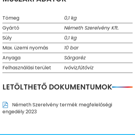
Tömeg
0,1 kg
Gyártó
Németh Szerelvény Kft.
Súly
0,1 kg
Max. üzemi nyomás
10 bar
Anyaga
Sárgaréz
Felhasználási terület
Ivóviz,fűtőviz
LETÖLTHETŐ DOKUMENTUMOK
Németh Szerelvény termék megfelelőségi
engedély 2023