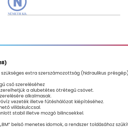
18)
zükséges extra szerszámozottság (hidraulikus présgép),
gű cső szereléséhez
szerelhetjük a alubetétes ötrétegű csövet.
szerelésére alkalmasak.
óvíz vezeték illetve fűtéshálózat kiépítéséhez.
tő villáskulccsal.
lott stabil illetve mozgó bilincsekkel.
BM” belső menetes idomok, a rendszer toldásához szűkítők