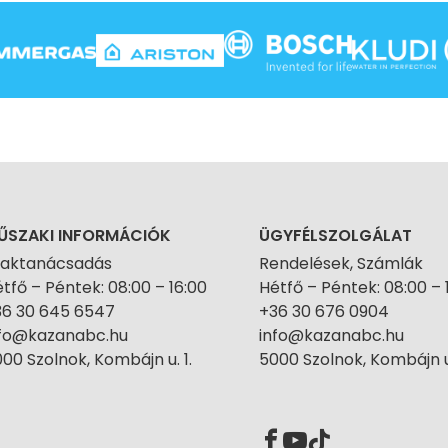
ŰSZAKI INFORMÁCIÓK
ÜGYFÉLSZOLGÁLAT
zaktanácsadás
Rendelések, Számlák
tfő – Péntek: 08:00 – 16:00
Hétfő – Péntek: 08:00 – 
36 30 645 6547
+36 30 676 0904
nfo@kazanabc.hu
info@kazanabc.hu
00 Szolnok, Kombájn u. 1.
5000 Szolnok, Kombájn u.