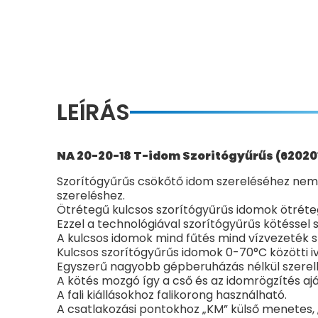
LEÍRÁS
NA 20-20-18 T-idom Szoritógyűrűs (62020
Szorítógyűrűs csökőtő idom szereléséhez nem s
szereléshez.
Ötrétegű kulcsos szorítógyűrűs idomok ötréte
Ezzel a technológiával szorítógyűrűs kötéssel 
A kulcsos idomok mind fűtés mind vízvezeték 
Kulcsos szorítógyűrűs idomok 0-70°C közötti iv
Egyszerű nagyobb gépberuházás nélkül szerelhe
A kötés mozgó így a cső és az idomrögzítés aján
A fali kiállásokhoz falikorong használható.
A csatlakozási pontokhoz „KM” külső menetes, „