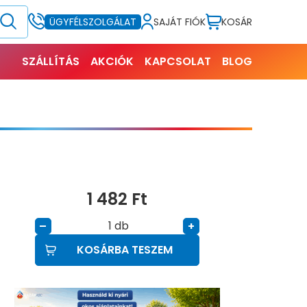
SAJÁT FIÓK
KOSÁR
ÜGYFÉLSZOLGÁLAT
SZÁLLÍTÁS
AKCIÓK
KAPCSOLAT
BLOG
1 482
Ft
db
–
+
KOSÁRBA TESZEM