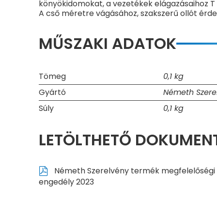
könyökidomokat, a vezetékek elágazásaihoz T
A cső méretre vágásához, szakszerű ollót érde
MŰSZAKI ADATOK
Tömeg
0,1 kg
Gyártó
Németh Szerel
Súly
0,1 kg
LETÖLTHETŐ DOKUME
Németh Szerelvény termék megfelelőségi
engedély 2023