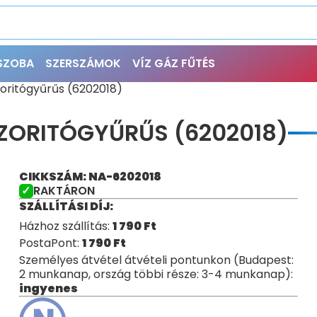
ŐSZOBA
SZERSZÁMOK
VÍZ GÁZ FŰTÉS
oritógyűrűs (6202018)
SZORITÓGYŰRŰS (6202018)
CIKKSZÁM: NA-6202018
RAKTÁRON
SZÁLLÍTÁSI DÍJ:
Házhoz szállítás:
1 790
Ft
PostaPont:
1 790
Ft
Személyes átvétel átvételi pontunkon (Budapest:
2 munkanap, ország többi része: 3-4 munkanap):
ingyenes