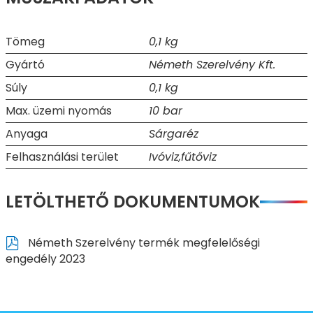
Tömeg
0,1 kg
Gyártó
Németh Szerelvény Kft.
Súly
0,1 kg
Max. üzemi nyomás
10 bar
Anyaga
Sárgaréz
Felhasználási terület
Ivóviz,fűtőviz
LETÖLTHETŐ DOKUMENTUMOK
Németh Szerelvény termék megfelelőségi
engedély 2023