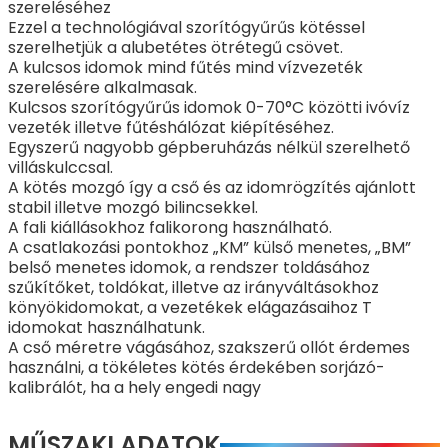
szereléséhez
Ezzel a technológiával szorítógyűrűs kötéssel
szerelhetjük a alubetétes ötrétegű csövet.
A kulcsos idomok mind fűtés mind vízvezeték
szerelésére alkalmasak.
Kulcsos szorítógyűrűs idomok 0-70°C közötti ivóvíz
vezeték illetve fűtéshálózat kiépítéséhez.
Egyszerű nagyobb gépberuházás nélkül szerelhető
villáskulccsal.
A kötés mozgó így a cső és az idomrögzítés ajánlott
stabil illetve mozgó bilincsekkel.
A fali kiállásokhoz falikorong használható.
A csatlakozási pontokhoz „KM” külső menetes, „BM”
belső menetes idomok, a rendszer toldásához
szűkítőket, toldókat, illetve az irányváltásokhoz
könyökidomokat, a vezetékek elágazásaihoz T
idomokat használhatunk.
A cső méretre vágásához, szakszerű ollót érdemes
használni, a tökéletes kötés érdekében sorjázó-
kalibrálót, ha a hely engedi nagy
MŰSZAKI ADATOK