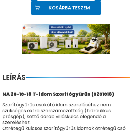
KOSÁRBA TESZEM
LEÍRÁS
NA 26-16-18 T-idom Szoritógyűrűs (6261618)
Szorítógyűrűs csökőtő idom szereléséhez nem
szükséges extra szerszámozottság (hidraulikus
présgép), kettő darab villáskulcs elegendő a
szereléshez.
Ötrétegű kulcsos szorítógyűrűs idomok ötrétegű cső