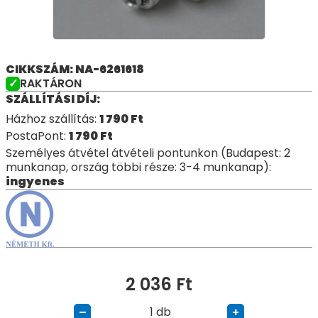
CIKKSZÁM: NA-6261618
RAKTÁRON
SZÁLLÍTÁSI DÍJ:
Házhoz szállítás:
1 790
Ft
PostaPont:
1 790
Ft
Személyes átvétel átvételi pontunkon (Budapest: 2
munkanap, ország többi része: 3-4 munkanap):
ingyenes
2 036
Ft
db
–
+