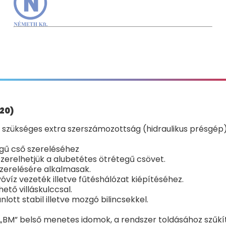
20)
zükséges extra szerszámozottság (hidraulikus présgép),
gű cső szereléséhez
szerelhetjük a alubetétes ötrétegű csövet.
szerelésére alkalmasak.
óvíz vezeték illetve fűtéshálózat kiépítéséhez.
tő villáskulccsal.
lott stabil illetve mozgó bilincsekkel.
BM” belső menetes idomok, a rendszer toldásához szűkítők