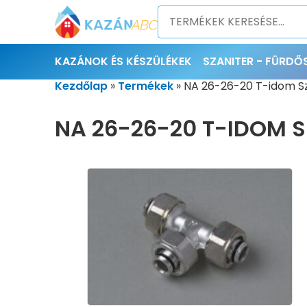
KAZÁNOK ÉS KÉSZÜLÉKEK
SZANITER - FÜRD
Kezdőlap
»
Termékek
»
NA 26-26-20 T-idom S
NA 26-26-20 T-IDOM 