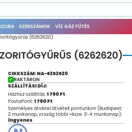
ŐSZOBA
SZERSZÁMOK
VÍZ GÁZ FŰTÉS
zoritógyűrűs (6262620)
SZORITÓGYŰRŰS (6262620)
CIKKSZÁM: NA-6262620
RAKTÁRON
SZÁLLÍTÁSI DÍJ:
Házhoz szállítás:
1 790
Ft
PostaPont:
1 790
Ft
Személyes átvétel átvételi pontunkon (Budapest:
2 munkanap, ország többi része: 3-4 munkanap):
ingyenes