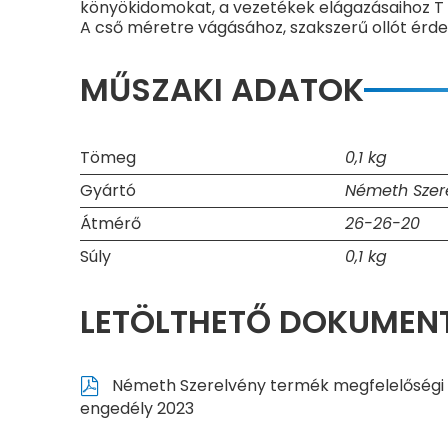
könyökidomokat, a vezetékek elágazásaihoz T
A cső méretre vágásához, szakszerű ollót érde
MŰSZAKI ADATOK
Tömeg
0,1 kg
Gyártó
Németh Szere
Átmérő
26-26-20
Súly
0,1 kg
LETÖLTHETŐ DOKUME
Németh Szerelvény termék megfelelőségi
engedély 2023