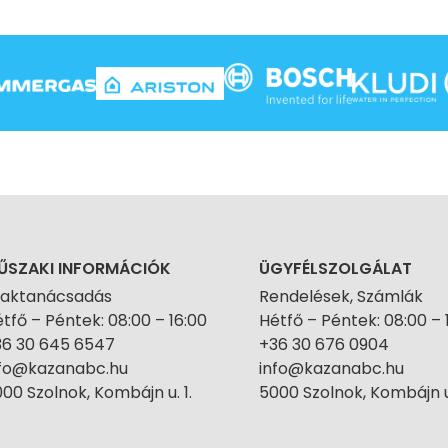
ŰSZAKI INFORMÁCIÓK
ÜGYFÉLSZOLGÁLAT
zaktanácsadás
Rendelések, Számlák
tfő – Péntek: 08:00 – 16:00
Hétfő – Péntek: 08:00 – 
36 30 645 6547
+36 30 676 0904
nfo@kazanabc.hu
info@kazanabc.hu
00 Szolnok, Kombájn u. 1.
5000 Szolnok, Kombájn u.