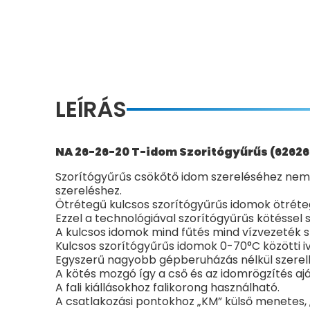
LEÍRÁS
NA 26-26-20 T-idom Szoritógyűrűs (62626
Szorítógyűrűs csökőtő idom szereléséhez nem s
szereléshez.
Ötrétegű kulcsos szorítógyűrűs idomok ötréte
Ezzel a technológiával szorítógyűrűs kötéssel 
A kulcsos idomok mind fűtés mind vízvezeték 
Kulcsos szorítógyűrűs idomok 0-70°C közötti iv
Egyszerű nagyobb gépberuházás nélkül szerelhe
A kötés mozgó így a cső és az idomrögzítés aján
A fali kiállásokhoz falikorong használható.
A csatlakozási pontokhoz „KM” külső menetes, „