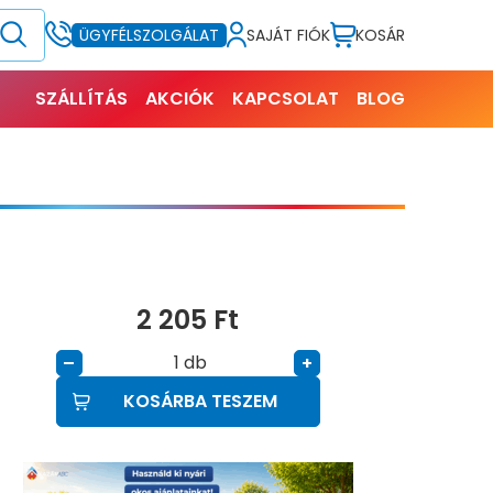
SAJÁT FIÓK
KOSÁR
ÜGYFÉLSZOLGÁLAT
SZÁLLÍTÁS
AKCIÓK
KAPCSOLAT
BLOG
2 205
Ft
db
–
+
KOSÁRBA TESZEM