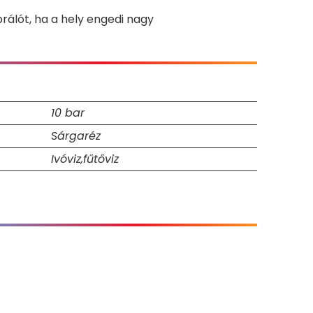
rálót, ha a hely engedi nagy
10 bar
Sárgaréz
Ivóviz,fűtőviz