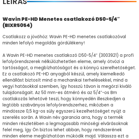
LEÍRÁS
Wavin PE-HD Menetes csatlakozó D50-5/4″
(BIXR5054)
Csatlakozz a jövőhöz: Wavin PE-HD menetes csatlakozóval
minden lefolyó megoldás gördülékeny!
A Wavin PE-HD menetes csatlakozó D50-5/4″ (3003921) a profi
lefolyórendszerek nélkülözhetetlen eleme, amely ötvözi a
tartósságot, a megbízhatóságot és a könnyű szerelhetőséget.
Ez a csatlakozó PE-HD anyagból készül, amely kiemelkedő
ellenállást biztosít mind a mechanikai terhelésekkel, mind a
vegyi hatásokkal szemben, így hosszú távon is megőrzi kiváló
tulajdonságait. Az 50 mm-es átmérő és az 5/4″-os Bm
csatlakozás lehetővé teszi, hogy könnyedén illeszkedjen a
legtöbb szabványos lefolyórendszerhez, miközben a
mindössze 0,5 kg-os súly egyszerű kezelhetőséget nyújt a
szerelés során. A Wavin név garancia arra, hogy a termék
minden részletében a legmagasabb minőségi elvárásoknak
felel meg, így Ön biztos lehet abban, hogy rendszerének
minden eleme megbízhatóan működik majd. Válassza ezt a