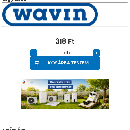
318
Ft
db
–
+
KOSÁRBA TESZEM