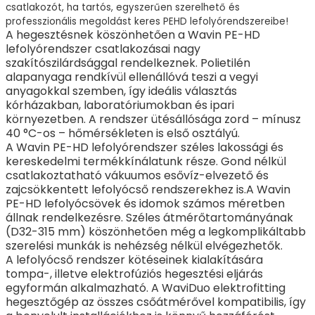
csatlakozót, ha tartós, egyszerűen szerelhető és
professzionális megoldást keres PEHD lefolyórendszereibe!
A hegesztésnek köszönhetően a Wavin PE-HD
lefolyórendszer csatlakozásai nagy
szakítószilárdsággal rendelkeznek. Polietilén
alapanyaga rendkívül ellenállóvá teszi a vegyi
anyagokkal szemben, így ideális választás
kórházakban, laboratóriumokban és ipari
környezetben. A rendszer ütésállósága zord – mínusz
40 °C-os – hőmérsékleten is első osztályú.
A Wavin PE-HD lefolyórendszer széles lakossági és
kereskedelmi termékkínálatunk része. Gond nélkül
csatlakoztatható vákuumos esővíz-elvezető és
zajcsökkentett lefolyócső rendszerekhez is.A Wavin
PE-HD lefolyócsövek és idomok számos méretben
állnak rendelkezésre. Széles átmérőtartományának
(D32-315 mm) köszönhetően még a legkomplikáltabb
szerelési munkák is nehézség nélkül elvégezhetők.
A lefolyócső rendszer kötéseinek kialakítására
tompa-, illetve elektrofúziós hegesztési eljárás
egyformán alkalmazható. A WaviDuo elektrofitting
hegesztőgép az összes csőátmérővel kompatibilis, így