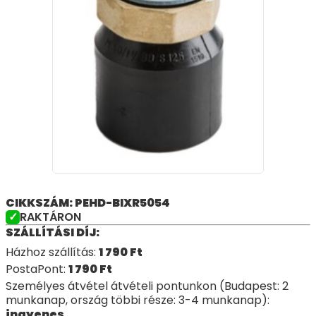
CIKKSZÁM: PEHD-BIXR5054
RAKTÁRON
SZÁLLÍTÁSI DÍJ:
Házhoz szállítás:
1 790
Ft
PostaPont:
1 790
Ft
Személyes átvétel átvételi pontunkon (Budapest: 2
munkanap, ország többi része: 3-4 munkanap):
ingyenes