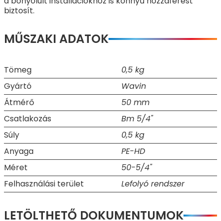
a bonyolult installációkhoz is könnyű hozzáférést
biztosít.
MŰSZAKI ADATOK
Tömeg
0,5 kg
Gyártó
Wavin
Átmérő
50 mm
Csatlakozás
Bm 5/4"
Súly
0,5 kg
Anyaga
PE-HD
Méret
50-5/4"
Felhasználási terület
Lefolyó rendszer
LETÖLTHETŐ DOKUMENTUMOK