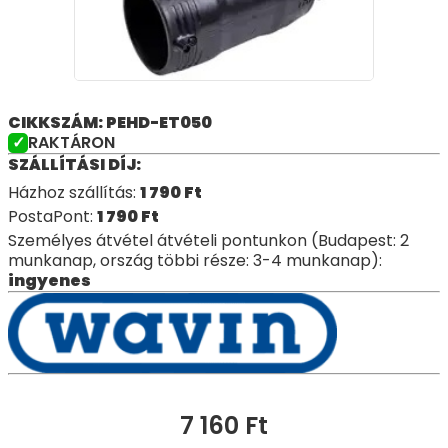
CIKKSZÁM: PEHD-ET050
RAKTÁRON
SZÁLLÍTÁSI DÍJ:
Házhoz szállítás:
1 790
Ft
PostaPont:
1 790
Ft
Személyes átvétel átvételi pontunkon (Budapest: 2
munkanap, ország többi része: 3-4 munkanap):
ingyenes
7 160
Ft