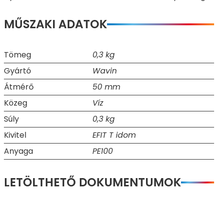
MŰSZAKI ADATOK
Tömeg
0,3 kg
Gyártó
Wavin
Átmérő
50 mm
Közeg
Víz
Súly
0,3 kg
Kivitel
EFIT T idom
Anyaga
PE100
LETÖLTHETŐ DOKUMENTUMOK