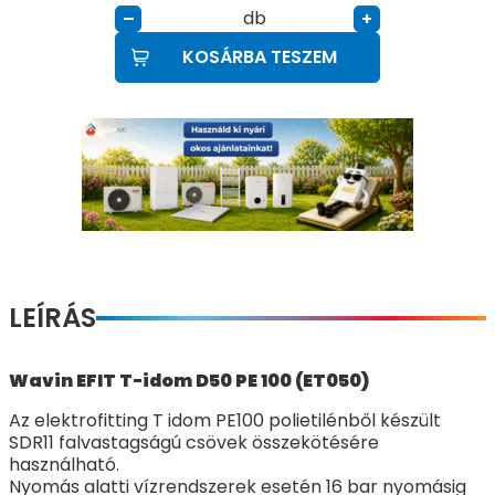
db
–
+
KOSÁRBA TESZEM
LEÍRÁS
Wavin EFIT T-idom D50 PE 100 (ET050)
Az elektrofitting T idom PE100 polietilénből készült
SDR11 falvastagságú csövek összekötésére
használható.
Nyomás alatti vízrendszerek esetén 16 bar nyomásig