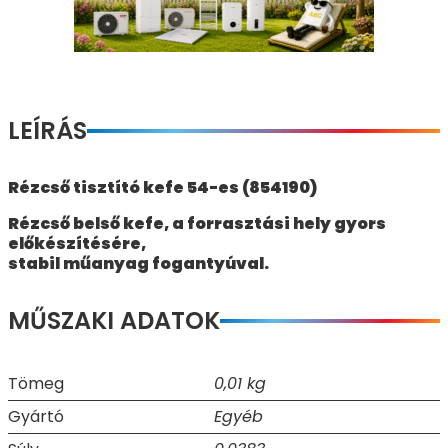
LEÍRÁS
Rézcső tisztító kefe 54-es (854190)
Rézcső belső kefe, a forrasztási hely gyors
előkészítésére,
stabil műanyag fogantyúval.
MŰSZAKI ADATOK
Tömeg
0,01 kg
Gyártó
Egyéb