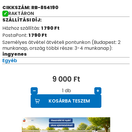
CIKKSZÁM: RB-854190
RAKTÁRON
SZÁLLÍTÁSI DÍJ:
Házhoz szállítás:
1 790
Ft
PostaPont:
1 790
Ft
Személyes átvétel átvételi pontunkon (Budapest: 2
munkanap, ország többi része: 3-4 munkanap):
ingyenes
Egyéb
9 000
Ft
db
–
+
KOSÁRBA TESZEM