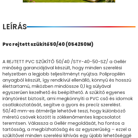
LEÍRÁS
Pvc rejtett szükitő 50/40 (054250M)
A REJTETT PVC SZŰKÍTŐ 50/40 /STY-40-50-SZ/ a Gellér
minőség garanciájával készült, hogy minden szerelési
helyzetben a legjobb teljesítményt nyújtsa. Polipropilén
anyagból készült, így rendkívül ellenálló, könnyű és hosszú
élettartamú, miközben mindössze 0,1 kg súlyával
egyszerűen kezelhető és beépíthető. A szűkítő egyenes
iránytörést biztosít, ami megkönnyíti a PVC cső és idomok
csatlakoztatását, segítve a gyors és precíz szerelést.
50/40 mm-es átmérője lehetővé teszi, hogy különböző
méretű csövek között is zökkenőmentes kapcsolatot
teremtsen. Válassza a Gellér megoldását, ha fontos a
tartósság, a megbízhatóság és az egyszerűség – ezzel a
szűkítővel minden szerelési kihívás egy újabb lehetőséggé