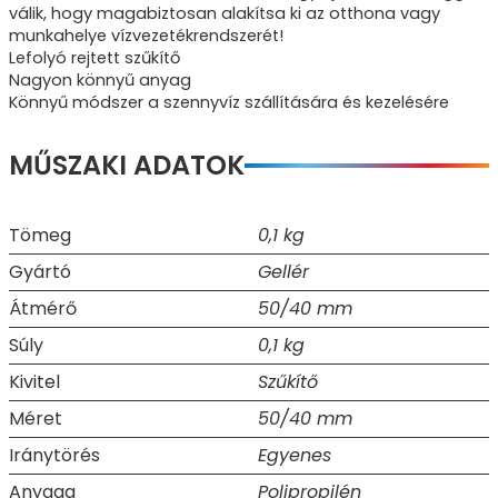
válik, hogy magabiztosan alakítsa ki az otthona vagy
munkahelye vízvezetékrendszerét!
Lefolyó rejtett szűkítő
Nagyon könnyű anyag
Könnyű módszer a szennyvíz szállítására és kezelésére
MŰSZAKI ADATOK
Tömeg
0,1 kg
Gyártó
Gellér
Átmérő
50/40 mm
Súly
0,1 kg
Kivitel
Szűkítő
Méret
50/40 mm
Iránytörés
Egyenes
Anyaga
Polipropilén