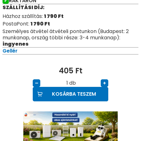
RAKTÁRON
SZÁLLÍTÁSI DÍJ:
Házhoz szállítás:
1 790
Ft
PostaPont:
1 790
Ft
Személyes átvétel átvételi pontunkon (Budapest: 2
munkanap, ország többi része: 3-4 munkanap):
ingyenes
Gellér
405
Ft
db
–
+
KOSÁRBA TESZEM