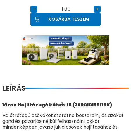
db
–
+
KOSÁRBA TESZEM
LEÍRÁS
Virax Hajlitó rugó külsős 18 (760010159118K)
Ha ötrétegű csöveket szeretne beszerelni, és azokat
gond és pazarlás nélkül felhasználni, akkor
mindenképpen javasoljuk a csövek hajlításához és