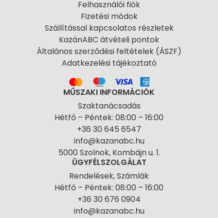
Felhasználói fiók
Fizetési módok
Szállítással kapcsolatos részletek
KazánABC átvételi pontok
Általános szerződési feltételek (ÁSZF)
Adatkezelési tájékoztató
MŰSZAKI INFORMÁCIÓK
Szaktanácsadás
Hétfő – Péntek: 08:00 – 16:00
+36 30 645 6547
info@kazanabc.hu
5000 Szolnok, Kombájn u. 1.
ÜGYFÉLSZOLGÁLAT
Rendelések, Számlák
Hétfő – Péntek: 08:00 – 16:00
+36 30 676 0904
info@kazanabc.hu