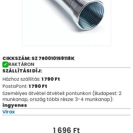
CIKKSZÁM: SZ 760010159118K
RAKTÁRON
SZÁLLÍTÁSI DÍJ:
Házhoz szállítás:
1 790
Ft
PostaPont:
1 790
Ft
Személyes átvétel átvételi pontunkon (Budapest: 2
munkanap, ország többi része: 3-4 munkanap):
ingyenes
Virax
1 696
Ft