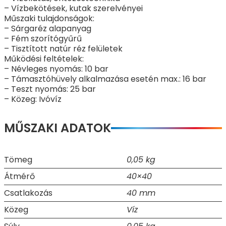
– Vízbekötések, kutak szerelvényei
Műszaki tulajdonságok:
– Sárgaréz alapanyag
– Fém szorítógyűrű
– Tisztított natúr réz felületek
Működési feltételek:
– Névleges nyomás: 10 bar
– Támasztóhüvely alkalmazása esetén max.: 16 bar
– Teszt nyomás: 25 bar
– Közeg: Ivóvíz
MŰSZAKI ADATOK
Tömeg
0,05 kg
Átmérő
40×40
Csatlakozás
40 mm
Közeg
Víz