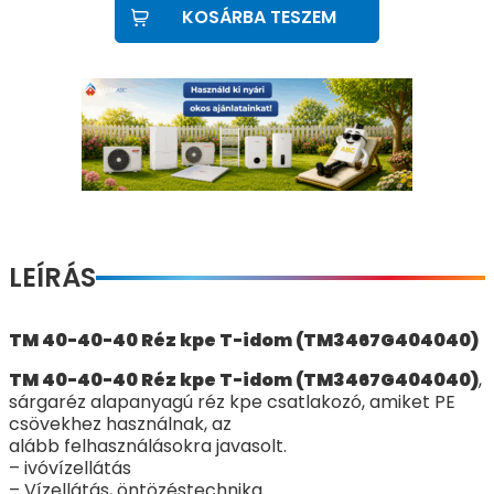
KOSÁRBA TESZEM
LEÍRÁS
TM 40-40-40 Réz kpe T-idom (TM3467G404040)
TM 40-40-40 Réz kpe T-idom (TM3467G404040)
,
sárgaréz alapanyagú réz kpe csatlakozó, amiket PE
csövekhez használnak, az
alább felhasználásokra javasolt.
– ivóvízellátás
– Vízellátás, öntözéstechnika