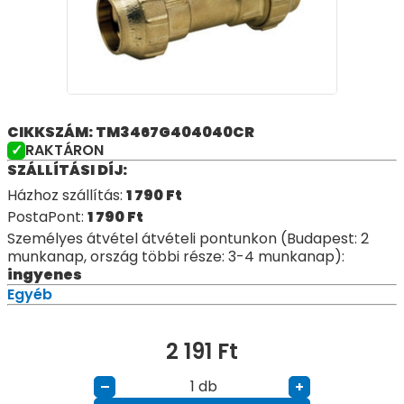
CIKKSZÁM: TM3467G404040CR
RAKTÁRON
SZÁLLÍTÁSI DÍJ:
Házhoz szállítás:
1 790
Ft
PostaPont:
1 790
Ft
Személyes átvétel átvételi pontunkon (Budapest: 2
munkanap, ország többi része: 3-4 munkanap):
ingyenes
Egyéb
2 191
Ft
db
–
+