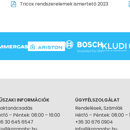
Tricox rendszerelemek ismertető 2023
ŰSZAKI INFORMÁCIÓK
ÜGYFÉLSZOLGÁLAT
zaktanácsadás
Rendelések, Számlák
tfő – Péntek: 08:00 – 16:00
Hétfő – Péntek: 08:00 – 
36 30 645 6547
+36 30 676 0904
nfo@kazanabc.hu
info@kazanabc.hu