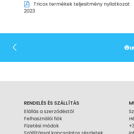
Tricox termékek teljesitmény nyilatkozat
2023
RENDELÉS ÉS SZÁLLÍTÁS
M
Elállás a szerződéstől
S
Felhasználói fiók
Hé
Fizetési módok
+
Szállítással kapcsolatos részletek
i