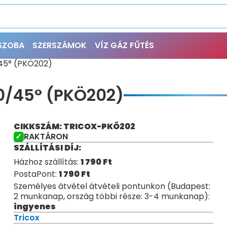
ŐSZOBA
SZERSZÁMOK
VÍZ GÁZ FŰTÉS
/45° (PKÖ202)
0/45° (PKÖ202)
CIKKSZÁM: TRICOX-PKÖ202
RAKTÁRON
SZÁLLÍTÁSI DÍJ:
Házhoz szállítás:
1 790
Ft
PostaPont:
1 790
Ft
Személyes átvétel átvételi pontunkon (Budapest:
2 munkanap, ország többi része: 3-4 munkanap):
ingyenes
Tricox