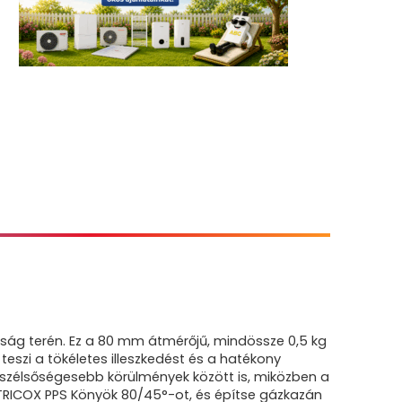
ág terén. Ez a 80 mm átmérőjű, mindössze 0,5 kg
szi a tökéletes illeszkedést és a hatékony
egszélsőségesebb körülmények között is, miközben a
 TRICOX PPS Könyök 80/45°-ot, és építse gázkazán