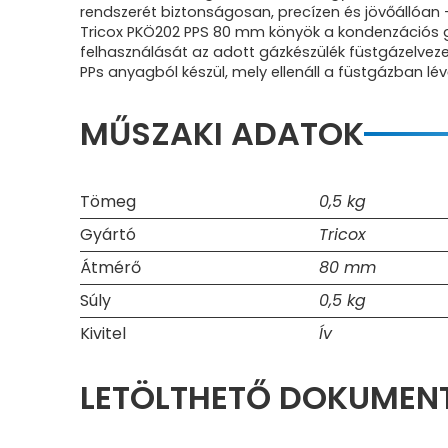
rendszerét biztonságosan, precízen és jövőállóan –
Tricox PKÖ202 PPS 80 mm könyök a kondenzációs 
felhasználását az adott gázkészülék füstgázelve
PPs anyagból készül, mely ellenáll a füs
MŰSZAKI ADATOK
Tömeg
0,5 kg
Gyártó
Tricox
Átmérő
80 mm
Súly
0,5 kg
Kivitel
Ív
LETÖLTHETŐ DOKUME