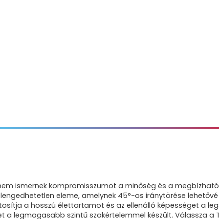
k nem ismernek kompromisszumot a minőség és a megbízhatós
engedhetetlen eleme, amelynek 45°-os iránytörése lehetővé te
ztosítja a hosszú élettartamot és az ellenálló képességet a l
et a legmagasabb szintű szakértelemmel készült. Válassza a