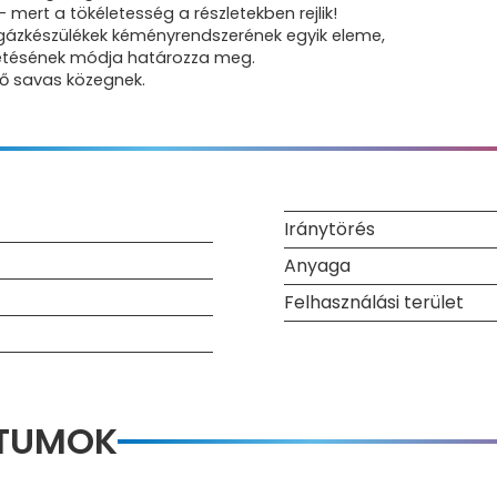
 mert a tökéletesség a részletekben rejlik!
gázkészülékek kéményrendszerének egyik eleme,
zetésének módja határozza meg.
tgázban lévő savas közegnek.
Iránytörés
Anyaga
Felhasználási terület
NTUMOK