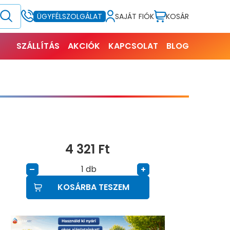
SAJÁT FIÓK
KOSÁR
ÜGYFÉLSZOLGÁLAT
SZÁLLÍTÁS
AKCIÓK
KAPCSOLAT
BLOG
4 321
Ft
db
–
+
KOSÁRBA TESZEM