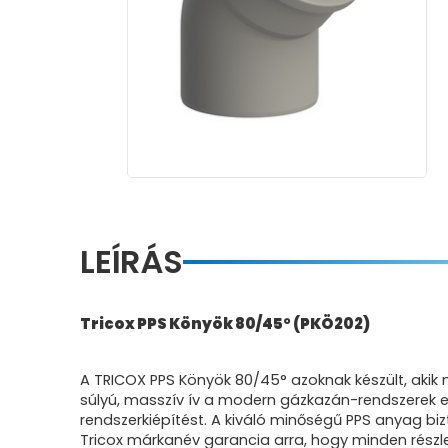
LEÍRÁS
Tricox PPS Könyök 80/45° (PKÖ202)
A TRICOX PPS Könyök 80/45° azoknak készült, aki
súlyú, masszív ív a modern gázkazán-rendszerek el
rendszerkiépítést. A kiváló minőségű PPS anyag bi
Tricox márkanév garancia arra, hogy minden részl