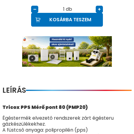
db
–
+
KOSÁRBA TESZEM
LEÍRÁS
Tricox PPS Mérő pont 80 (PMP20)
Égéstermék elvezetô rendszerek zárt égésteru
gázkészülékekhez.
A füstcsô anyaga: polipropilén (pps)