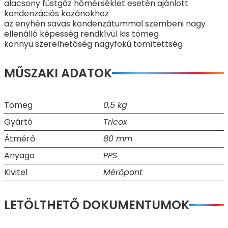
alacsony füstgáz hômérséklet esetén ajánlott
kondenzációs kazánokhoz
az enyhén savas kondenzátummal szembeni nagy
ellenálló képesség rendkívül kis tömeg
könnyu szerelhetôség nagyfokú tömítettség
MŰSZAKI ADATOK
Tömeg
0,5 kg
Gyártó
Tricox
Átmérő
80 mm
Anyaga
PPS
Kivitel
Mérőpont
LETÖLTHETŐ DOKUMENTUMOK