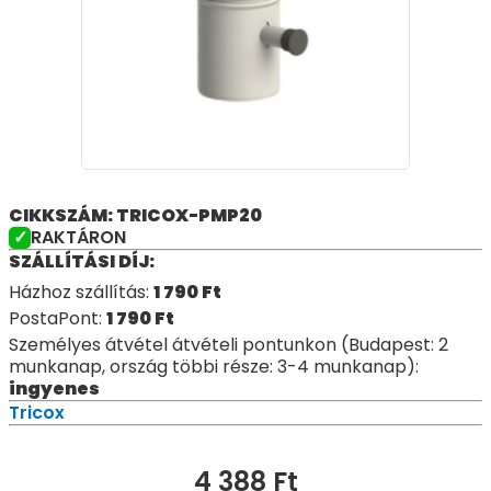
CIKKSZÁM: TRICOX-PMP20
RAKTÁRON
SZÁLLÍTÁSI DÍJ:
Házhoz szállítás:
1 790
Ft
PostaPont:
1 790
Ft
Személyes átvétel átvételi pontunkon (Budapest: 2
munkanap, ország többi része: 3-4 munkanap):
ingyenes
Tricox
4 388
Ft