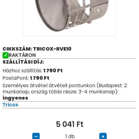
CIKKSZÁM: TRICOX-RVE10
RAKTÁRON
SZÁLLÍTÁSI DÍJ:
Házhoz szállítás:
1 790
Ft
PostaPont:
1 790
Ft
Személyes átvétel átvételi pontunkon (Budapest: 2
munkanap, ország többi része: 3-4 munkanap):
ingyenes
Tricox
5 041
Ft
db
–
+