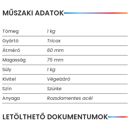
MŰSZAKI ADATOK
Tömeg
1 kg
Gyártó
Tricox
Átmérő
60 mm
Magasság
75 mm
Súly
1 kg
Kivitel
Végelzáró
Szín
Szürke
Anyaga
Rozsdamentes acél
LETÖLTHETŐ DOKUMENTUMOK