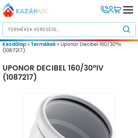
Kezdőlap
»
Termékek
»
Uponor Decibel 160/30°iv
(1087217)
UPONOR DECIBEL 160/30°IV
(1087217)