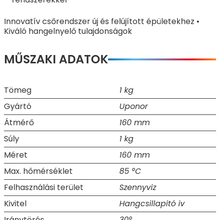
Innovatív csőrendszer új és felújított épületekhez •
Kiváló hangelnyelő tulajdonságok
MŰSZAKI ADATOK
Tömeg
1 kg
Gyártó
Uponor
Átmérő
160 mm
Súly
1 kg
Méret
160 mm
Max. hőmérséklet
85 °C
Felhasználási terület
Szennyviz
Kivitel
Hangcsillapitó iv
Iránytörés
30°