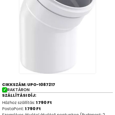
CIKKSZÁM: UPO-1087217
RAKTÁRON
SZÁLLÍTÁSI DÍJ:
Házhoz szállítás:
1 790
Ft
PostaPont:
1 790
Ft
Személyes átvétel átvételi pontunkon (Budapest: 2