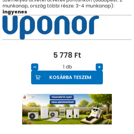
munkanap, ország többi része: 3-4 munkanap):
ingyenes
5 778
Ft
db
–
+
KOSÁRBA TESZEM