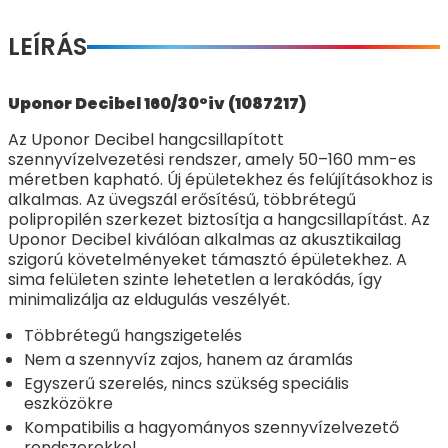
LEÍRÁS
Uponor Decibel 160/30°iv (1087217)
Az Uponor Decibel hangcsillapított
szennyvízelvezetési rendszer, amely 50–160 mm-es
méretben kapható. Új épületekhez és felújításokhoz is
alkalmas. Az üvegszál erősítésű, többrétegű
polipropilén szerkezet biztosítja a hangcsillapítást. Az
Uponor Decibel kiválóan alkalmas az akusztikailag
szigorú követelményeket támasztó épületekhez. A
sima felületen szinte lehetetlen a lerakódás, így
minimalizálja az eldugulás veszélyét.
Többrétegű hangszigetelés
Nem a szennyvíz zajos, hanem az áramlás
Egyszerű szerelés, nincs szükség speciális
eszközökre
Kompatibilis a hagyományos szennyvízelvezető
rendszerekkel