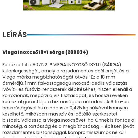
LEÍRÁS
Viega Inoxcső 18×1 sárga (289034)
Fedezze fel a 807122 !!! VIEGA INOXCSŐ 18X1.0 (SÁRGA)
különlegességét, amely a rozsdamentes acél erejét és a
Viega márka megbízhatóságát ötvözi! Ez a 18 mm
átmérőjű, 1 mm falvastagságú inoxcső ideális választás
ivóvíz- és fűtővíz-rendszerek kiépítéséhez, hiszen ellenáll a
korróziónak, megőrzi a víz tisztaságát, és hosszú éveken
keresztül garantálja a biztonságos működést. A 6 fm-es
hosszúságával és mindössze 0,425 kg súlyával könnyen
kezelhető, miközben masszív és időtálló szerkezetet
biztosít. Válassza a Viega Inoxcsövet, ha Önnek is fontos a
minőség, a tartósság és a megbízhatóság – építsen jövőt
rozsdamentes biztonsággal, kompromisszumok nélkül!