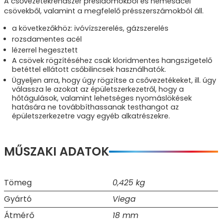
A csővezetékrendszer présidomokból és nemesacél
csövekből, valamint a megfelelő présszerszámokból áll.
a következőkhöz: ivóvízszerelés, gázszerelés
rozsdamentes acél
lézerrel hegesztett
A csövek rögzítéséhez csak kloridmentes hangszigetelő
betéttel ellátott csőbilincsek használhatók.
Ügyeljen arra, hogy úgy rögzítse a csővezetékeket, ill. úgy
válassza le azokat az épületszerkezetről, hogy a
hőtágulások, valamint lehetséges nyomáslökések
hatására ne továbbíthassanak testhangot az
épületszerkezetre vagy egyéb alkatrészekre.
MŰSZAKI ADATOK
Tömeg
0,425 kg
Gyártó
Viega
Átmérő
18 mm