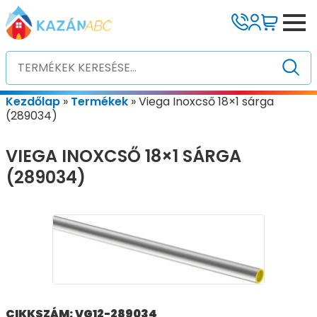
Kezdőlap
»
Termékek
»
Viega Inoxcső 18×1 sárga
(289034)
VIEGA INOXCSŐ 18×1 SÁRGA
(289034)
CIKKSZÁM: VG12-289034