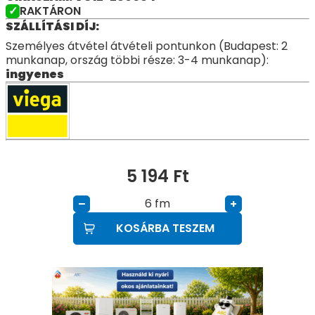
RAKTÁRON
SZÁLLÍTÁSI DÍJ:
Személyes átvétel átvételi pontunkon (Budapest: 2
munkanap, ország többi része: 3-4 munkanap):
ingyenes
5 194
Ft
fm
–
+
KOSÁRBA TESZEM