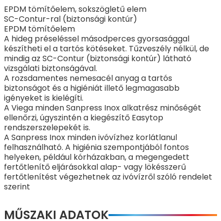
EPDM tömítőelem, sokszögletű elem
SC-Contur-ral (biztonsági kontúr)
EPDM tömítőelem
A hideg préseléssel másodperces gyorsasággal
készítheti el a tartós kötéseket. Tűzveszély nélkül, de
mindig az SC-Contur (biztonsági kontúr) látható
vizsgálati biztonságával.
A rozsdamentes nemesacél anyag a tartós
biztonságot és a higiéniát illető legmagasabb
igényeket is kielégíti.
A Viega minden Sanpress Inox alkatrész minőségét
ellenőrzi, úgyszintén a kiegészítő Easytop
rendszerszelepekét is.
A Sanpress Inox minden ivóvízhez korlátlanul
felhasználható. A higiénia szempontjából fontos
helyeken, például kórházakban, a megengedett
fertőtlenítő eljárásokkal alap- vagy lökésszerű
fertőtlenítést végezhetnek az ivóvízről szóló rendelet
szerint
MŰSZAKI ADATOK