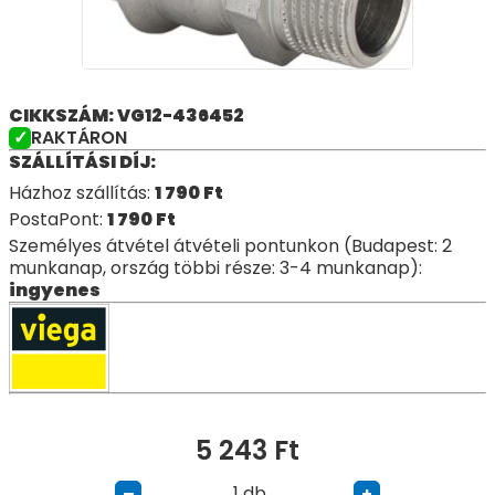
CIKKSZÁM: VG12-436452
RAKTÁRON
SZÁLLÍTÁSI DÍJ:
Házhoz szállítás:
1 790
Ft
PostaPont:
1 790
Ft
Személyes átvétel átvételi pontunkon (Budapest: 2
munkanap, ország többi része: 3-4 munkanap):
ingyenes
5 243
Ft
db
–
+