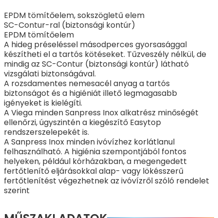
EPDM tömítőelem, sokszögletű elem
SC-Contur-ral (biztonsági kontúr)
EPDM tömítőelem
A hideg préseléssel másodperces gyorsasággal
készítheti el a tartós kötéseket. Tűzveszély nélkül, de
mindig az SC-Contur (biztonsági kontúr) látható
vizsgálati biztonságával.
A rozsdamentes nemesacél anyag a tartós
biztonságot és a higiéniát illető legmagasabb
igényeket is kielégíti.
A Viega minden Sanpress Inox alkatrész minőségét
ellenőrzi, úgyszintén a kiegészítő Easytop
rendszerszelepekét is.
A Sanpress Inox minden ivóvízhez korlátlanul
felhasználható. A higiénia szempontjából fontos
helyeken, például kórházakban, a megengedett
fertőtlenítő eljárásokkal alap- vagy lökésszerű
fertőtlenítést végezhetnek az ivóvízről szóló rendelet
szerint