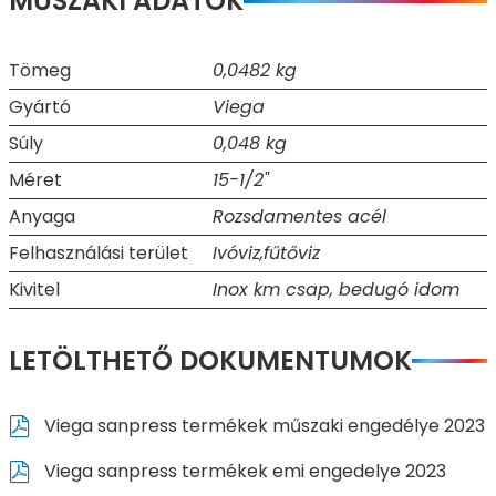
MŰSZAKI ADATOK
Tömeg
0,0482 kg
Gyártó
Viega
Súly
0,048 kg
Méret
15-1/2"
Anyaga
Rozsdamentes acél
Felhasználási terület
Ivóviz,fűtőviz
Kivitel
Inox km csap, bedugó idom
LETÖLTHETŐ DOKUMENTUMOK
Viega sanpress termékek műszaki engedélye 2023
Viega sanpress termékek emi engedelye 2023