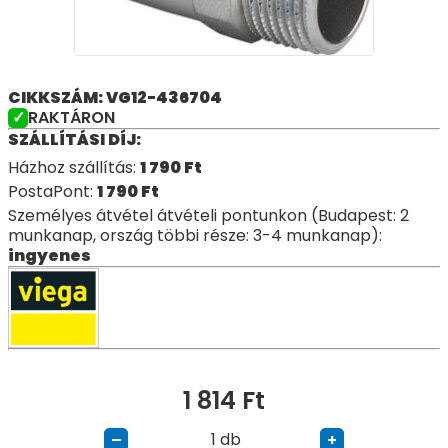
CIKKSZÁM: VG12-436704
RAKTÁRON
SZÁLLÍTÁSI DÍJ:
Házhoz szállítás:
1 790
Ft
PostaPont:
1 790
Ft
Személyes átvétel átvételi pontunkon (Budapest: 2
munkanap, ország többi része: 3-4 munkanap):
ingyenes
1 814
Ft
db
–
+