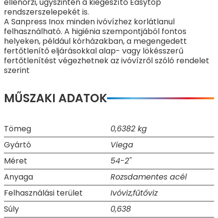
ellenőrzi, úgyszintén a kiegészítő Easytop
rendszerszelepekét is.
A Sanpress Inox minden ivóvízhez korlátlanul
felhasználható. A higiénia szempontjából fontos
helyeken, például kórházakban, a megengedett
fertőtlenítő eljárásokkal alap- vagy lökésszerű
fertőtlenítést végezhetnek az ivóvízről szóló rendelet
szerint
MŰSZAKI ADATOK
Tömeg
0,6382 kg
Gyártó
Viega
Méret
54-2"
Anyaga
Rozsdamentes acél
Felhasználási terület
Ivóviz,fűtőviz
Súly
0,638