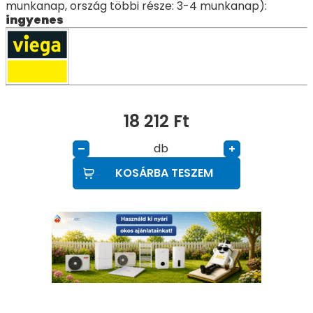
munkanap, ország többi része: 3-4 munkanap):
ingyenes
18 212
Ft
db
–
+
KOSÁRBA TESZEM