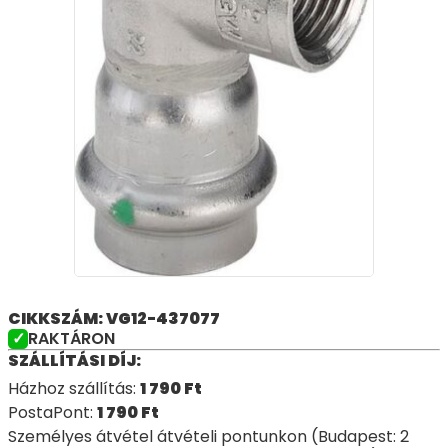
CIKKSZÁM: VG12-437077
RAKTÁRON
SZÁLLÍTÁSI DÍJ:
Házhoz szállítás:
1 790
Ft
PostaPont:
1 790
Ft
Személyes átvétel átvételi pontunkon (Budapest: 2